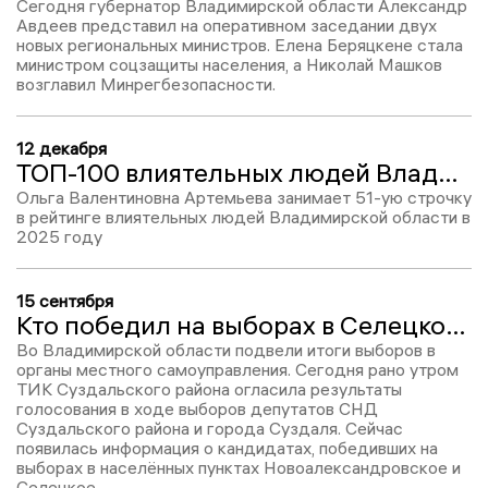
Сегодня губернатор Владимирской области Александр
Авдеев представил на оперативном заседании двух
новых региональных министров. Елена Беряцкене стала
министром соцзащиты населения, а Николай Машков
возглавил Минрегбезопасности.
12 декабря
ТОП-100 влиятельных людей Владимирской области: Ольга Артемьева, №51
Ольга Валентиновна Артемьева занимает 51-ую строчку
в рейтинге влиятельных людей Владимирской области в
2025 году
15 сентября
Кто победил на выборах в Селецком и Новоалександровском?
Во Владимирской области подвели итоги выборов в
органы местного самоуправления. Сегодня рано утром
ТИК Суздальского района огласила результаты
голосования в ходе выборов депутатов СНД
Суздальского района и города Суздаля. Сейчас
появилась информация о кандидатах, победивших на
выборах в населённых пунктах Новоалександровское и
Селецкое.