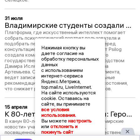
31 июля
Владимирские студенты создали ИИ-платформу для поддержки ментального здоровья в программе партии «Новые люди»
Платформа, где искусственный интеллект помогает
собрать психологический портрет пользователя и
подобрать персонализированный контент перед
Нажимая кнопку вы
консультацией специалиста, — такой проект Psilog
даете согласие на
создала команда студентов Владимирского
обработку персональных
государственного университета под руководством
данных
Дамира Ислямова, Матвея Евсеева и Антона
с использованием
Артемьева. Система анализирует данные клиента,
интернет-сервиса
ведет записи и предоставляет индивидуальные
Яндекс.Метрика,
рекомендации по улучшению ментального состояния,
top.mail.ru, LiveInternet.
что снижает рутинную нагрузку на психологов.
На сайте используются
cookie. Оставаясь на
сайте, вы принимаете
15 апреля
все условия
К 80-летию Великой Победы: Герой Советского Союза Александр Артемьев
использования.
Вы можете
настроить
В канун 80-летия Великой Победы «Владимирские
или
отклонить и
новости» участвуют в масштабном проекте,
покинуть сайт
посвященном памяти героев Великой Отечественной
войны. В десяти областях Центрального федерального