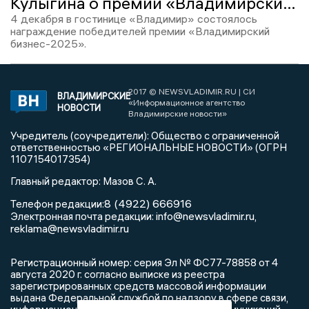
Кулыгина о премии «Владимирский бизнес»: «Отмечать предпринимателей очень важно»
4 декабря в гостинице «Владимир» состоялось
награждение победителей премии «Владимирский
бизнес-2025».
2017 © NEWSVLADIMIR.RU | СИ
ВЛАДИМИРСКИЕ
«Информационное агентство
НОВОСТИ
Владимирские новости»
Учредитель (соучредители): Общество с ограниченной
ответственностью «РЕГИОНАЛЬНЫЕ НОВОСТИ» (ОГРН
1107154017354)
Главный редактор: Мазов С. А.
8 (4922) 666916
Телефон редакции:
info@newsvladimir.ru
Электронная почта редакции:
,
reklama@newsvladimir.ru
Регистрационный номер: серия Эл № ФС77-78858 от 4
августа 2020 г. согласно выписке из реестра
зарегистрированных средств массовой информации
выдана Федеральной службой по надзору в сфере связи,