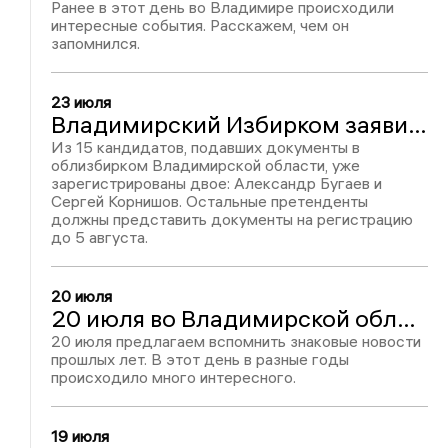
Ранее в этот день во Владимире происходили
интересные события. Расскажем, чем он
запомнился.
23 июля
Владимирский Избирком заявил о завершении этапа выдвижения кандидатов в депутаты Госдумы
Из 15 кандидатов, подавших документы в
облизбирком Владимирской области, уже
зарегистрированы двое: Александр Бугаев и
Сергей Корнишов. Остальные претенденты
должны представить документы на регистрацию
до 5 августа.
20 июля
20 июля во Владимирской области: в ДТП погибли 4 человека, смерть Лопухова и ликвидация Тракторного завода
20 июля предлагаем вспомнить знаковые новости
прошлых лет. В этот день в разные годы
происходило много интересного.
19 июля