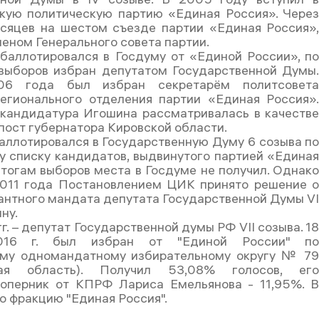
кую политическую партию «Единая Россия». Чере
сяцев на шестом съезде партии «Единая Россия»
леном Генерального совета партии.
баллотировался в Госдуму от «Единой России», п
выборов избран депутатом Государственной Думы
6 года был избран секретарём политсовет
егионального отделения партии «Единая Россия»
кандидатура Игошина рассматривалась в качеств
пост губернатора Кировской области.
баллотировался в Государственную Думу 6 созыва п
 списку кандидатов, выдвинутого партией «Едина
итогам выборов места в Госдуме не получил. Однак
2011 года Постановлением ЦИК принято решение 
антного мандата депутата Государственной Думы V
ну.
г. – депутат Государственной думы РФ VII созыва. 1
016 г. был избран от "Единой России" п
му одномандатному избирательному округу № 7
кая область). Получил 53,08% голосов, ег
оперник от КПРФ Лариса Емельянова - 11,95%. 
о фракцию "Единая Россия".