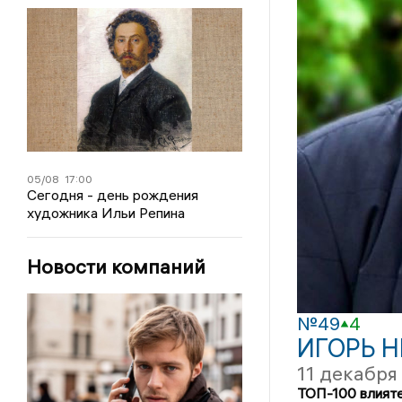
05/08
17:00
Сегодня - день рождения
художника Ильи Репина
Новости компаний
№49
4
ИГОРЬ 
11 декабря
ТОП-100 влият