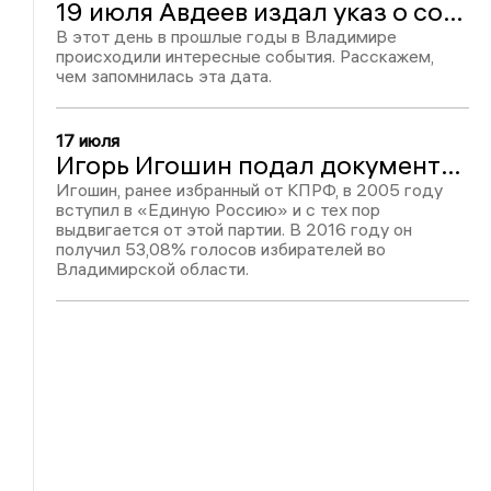
19 июля Авдеев издал указ о создании чрезвычайной противоэпизоотической комиссии
В этот день в прошлые годы в Владимире
й
происходили интересные события. Расскажем,
л
чем запомнилась эта дата.
»
9
ю
17 июля
Игорь Игошин подал документы для участие в выборах депутатов Госдумы по округу № 83 (Владимирский)
С
и
Игошин, ранее избранный от КПРФ, в 2005 году
»
вступил в «Единую Россию» и с тех пор
выдвигается от этой партии. В 2016 году он
л
получил 53,08% голосов избирателей во
Владимирской области.
В
ю
о
о
н
з
,
а
в
в