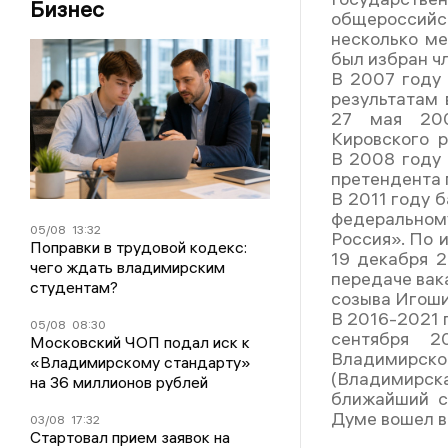
Бизнес
общероссийс
несколько ме
был избран ч
В 2007 году 
результатам 
27 мая 200
Кировского р
В 2008 году 
претендента 
В 2011 году 
федеральному
05/08
13:32
Россия». По 
Поправки в трудовой кодекс:
19 декабря 
чего ждать владимирским
передаче вак
студентам?
созыва Игоши
В 2016-2021 г
05/08
08:30
сентября 2
Московский ЧОП подал иск к
Владимирско
«Владимирскому стандарту»
(Владимирс
на 36 миллионов рублей
ближайший с
Думе вошел в
03/08
17:32
Стартовал прием заявок на