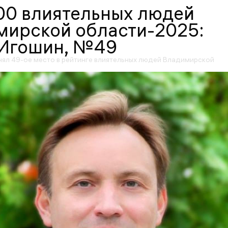
00 влиятельных людей
мирской области-2025:
 Игошин, №49
нял 49-ое место в рейтинге влиятельных людей Владимирской