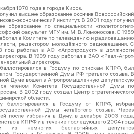
кабря 1970 года в городе Киров.
получил высшее образование окончив Всероссийски
нсово-экономический институт. В 2001 году получи
ее образование по специальности «политология
софский факультет МГУ им. М. В. Ломоносова. С 198
работал в Комитете по телевидению и радиовещани
бласти, редактором молодёжного радиовещания. 
8 год работал в АО «Агропродукт» в должност
директора. В 1999 году работал в ЗАО «Реал-Агро
генеральный директора.
 баллотировался в Госдуму по спискам КПРФ, бы
атом Государственной Думы РФ третьего созыва. 
нной Думе вошел в Агропромышленную депутатску
ялся членом Комитета Государственной Думы п
росам. В 2002 году создал Центр стратегическог
димирской области.
у баллотировался в Госдуму от КПРФ, избра
осударственной Думы четвёртого созыва. Чере
ей после избрания в Думу, в декабре 2003 года
енство в КПРФ и в течение последующего 2004 год
 из немногих беспартийных депутато
нной Думы в IV созыве. В 2005 году вступил 