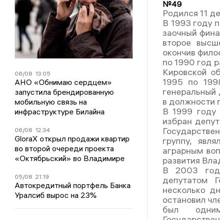
№49
Родился 11 де
В 1993 году 
заочный фина
второе высш
окончив фило
по 1990 год 
Кировской о
06/08
13:05
1995 по 199
АНО «Обнимаю сердцем»
генеральный 
запустила брендированную
в должности 
мобильную связь на
В 1999 году
инфраструктуре Билайна
избран депут
Государстве
06/08
12:34
GloraX открыл продажи квартир
группу, явл
во второй очереди проекта
аграрным воп
«Октябрьский» во Владимире
развития Вла
В 2003 год
05/08
21:19
депутатом Г
Автокредитный портфель Банка
несколько дн
Уралсиб вырос на 23%
остановил чл
был одним
Государстве