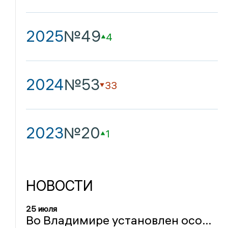
2025
№49
4
2024
№53
33
2023
№20
1
НОВОСТИ
25 июля
Во Владимире установлен особый режим, в окрестностях Суздаля найдена печать древнерусского сановника