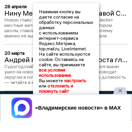
28 апреля
Нажимая кнопку вы
Нину Медведеву выбрали главой Судогодского округа
даете согласие на
Новую главу Судогодского района знают и любят
обработку персональных
местные жители: она была учителем, директором
данных
школы, главой администрации и замглавы. Почему
с использованием
именно её выбрали? Подробности в материале.
интернет-сервиса
Яндекс.Метрика,
top.mail.ru, LiveInternet.
20 марта
На сайте используются
Андрей Колгашкин ушёл с поста главы Судогодского мунокруга
cookie. Оставаясь на
сайте, вы принимаете
Судогодский округ сменил главу: Андрей Колгашкин
все условия
ушел на новое место работы. Кто теперь руководит
использования.
округом и почему Колгашкин решил сменить должность
Вы можете
настроить
— читайте в материале.
или
отклонить и
покинуть сайт
2017 © NEWSVLADIMIR.RU | СИ
ВЛАДИМИРСКИЕ
Принять
«Информационное агентство
НОВОСТИ
Владимирские новости»
Учредитель (соучредители): Общество с ограниченной
ответственностью «РЕГИОНАЛЬНЫЕ НОВОСТИ» (ОГРН
1107154017354)