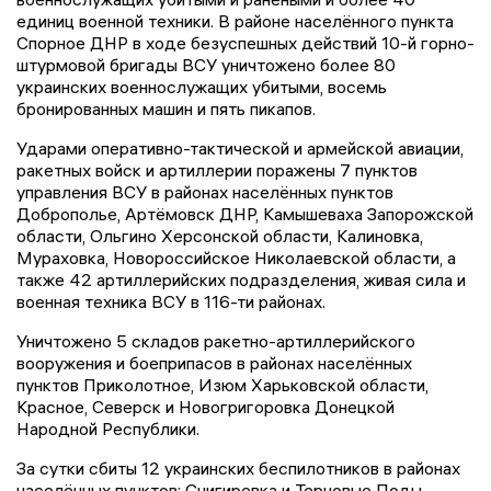
единиц военной техники. В районе населённого пункта
Спорное ДНР в ходе безуспешных действий 10-й горно-
штурмовой бригады ВСУ уничтожено более 80
украинских военнослужащих убитыми, восемь
бронированных машин и пять пикапов.
Ударами оперативно-тактической и армейской авиации,
ракетных войск и артиллерии поражены 7 пунктов
управления ВСУ в районах населённых пунктов
Доброполье, Артёмовск ДНР, Камышеваха Запорожской
области, Ольгино Херсонской области, Калиновка,
Мураховка, Новороссийское Николаевской области, а
также 42 артиллерийских подразделения, живая сила и
военная техника ВСУ в 116-ти районах.
Уничтожено 5 складов ракетно-артиллерийского
вооружения и боеприпасов в районах населённых
пунктов Приколотное, Изюм Харьковской области,
Красное, Северск и Новогригоровка Донецкой
Народной Республики.
За сутки сбиты 12 украинских беспилотников в районах
населённых пунктов: Снигиревка и Терновые Поды