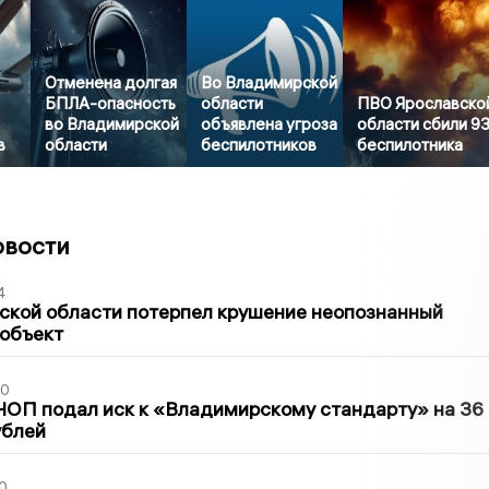
Отменена долгая
Во Владимирской
БПЛА-опасность
области
ПВО Ярославско
во Владимирской
объявлена угроза
области сбили 9
в
области
беспилотников
беспилотника
овости
4
ской области потерпел крушение неопознанный
 объект
30
ЧОП подал иск к «Владимирскому стандарту» на 36
ублей
0