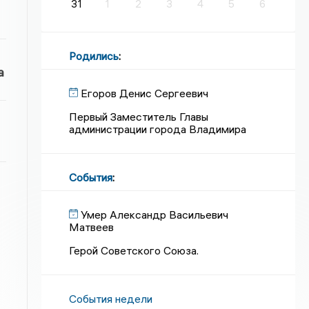
31
1
2
3
4
5
6
Родились
:
а
Егоров Денис Сергеевич
Первый Заместитель Главы
администрации города Владимира
События
:
Умер Александр Васильевич
Матвеев
Герой Советского Союза.
События недели