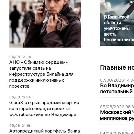
В Рязанской
области
уничтожены
шесть
беспилотнико
06/08
13:05
АНО «Обнимаю сердцем»
Главные н
запустила связь на
инфраструктуре Билайна для
поддержки инклюзивных
07/08/2026 14:3
Во Владимир
проектов
летательный
06/08
12:34
GloraX открыл продажи квартир
05/08/2026 08:
во второй очереди проекта
Московский 
«Октябрьский» во Владимире
миллионов р
05/08
21:19
Автокредитный портфель Банка
04/08/2026 15:4