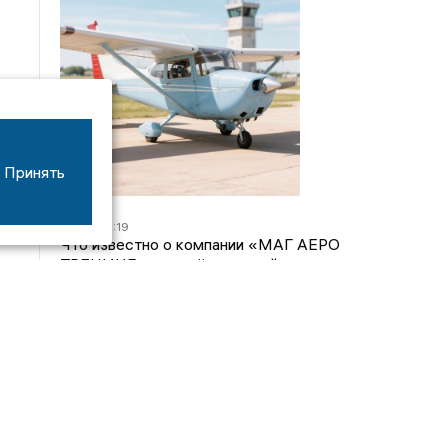
Принять
07/08
16:19
Что известно о компании «МАГ АЕРО
ТРЕНИНГ», самолёт которой потерпел крушение
во Владимирской области?
05/08
17:00
Странный презент для учителя: стали известны
подробности истории о педагоге-извращенце во
Владимирской области
04/08
15:40
Дело застройщика ЖК «Поколение» ООО