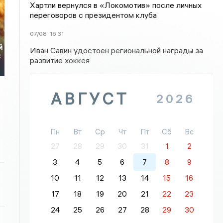
Хартли вернулся в «Локомотив» после личных
переговоров с президентом клуба
07/08
16:31
й
Иван Савин удостоен региональной награды за
3
развитие хоккея
АВГУСТ
2026
Пн
Вт
Ср
Чт
Пт
Сб
Вс
27
28
29
30
31
1
2
3
4
5
6
7
8
9
10
11
12
13
14
15
16
17
18
19
20
21
22
23
24
25
26
27
28
29
30