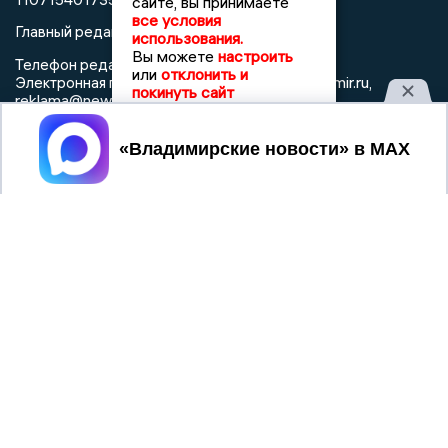
сайте, вы принимаете
все условия
Главный редактор: Мазов С. А.
использования.
Вы можете
настроить
8 (4922) 666916
Телефон редакции:
или
отклонить и
info@newsvladimir.ru
Электронная почта редакции:
,
покинуть сайт
reklama@newsvladimir.ru
Принять
Регистрационный номер: серия Эл № ФС77-78858 от 4
августа 2020 г. согласно выписке из реестра
зарегистрированных средств массовой информации
выдана Федеральной службой по надзору в сфере связи,
информационных технологий и массовых коммуникаций
При использовании любого материала с данного сайта
гиперссылка на Сетевое издание «Информационное
агентство Владимирские новости» обязательна.
Сообщения на сером фоне размещены на правах рекламы
@mazov
MAX
Написать директору в телеграм
или