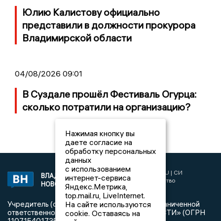
Юлию Калистову официально
представили в должности прокурора
Владимирской области
04/08/2026 09:01
В Суздале прошёл Фестиваль Огурца:
сколько потратили на организацию?
Нажимая кнопку вы
даете согласие на
обработку персональных
данных
с использованием
2017 © NEWSVLADIMIR.RU | СИ
ВЛАДИМИРСКИЕ
интернет-сервиса
«Информационное агентство
НОВОСТИ
Яндекс.Метрика,
Владимирские новости»
top.mail.ru, LiveInternet.
На сайте используются
Учредитель (соучредители): Общество с ограниченной
ответственностью «РЕГИОНАЛЬНЫЕ НОВОСТИ» (ОГРН
cookie. Оставаясь на
1107154017354)