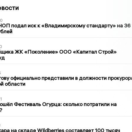
овости
30
ЧОП подал иск к «Владимирскому стандарту» на 36
ублей
0
йщика ЖК «Поколение» ООО «Капитал Строй»
уд
6
ову официально представили в должности прокурор
й области
1
ошёл Фестиваль Огурца: сколько потратили на
?
3
ра на складе Wildberries составляет 100 тысяч