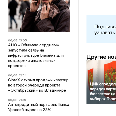
Подписы
узнавать
06/08
13:05
АНО «Обнимаю сердцем»
запустила связь на
инфраструктуре Билайна для
Другие но
поддержки инклюзивных
проектов
06/08
12:34
GloraX открыл продажи квартир
ЦИК определ
во второй очереди проекта
порядок парти
«Октябрьский» во Владимире
бюллетене на
выборах Госд
05/08
21:19
Автокредитный портфель Банка
Уралсиб вырос на 23%