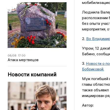
мобибилизацию
Людмила Валерь
расположении б
без опыта учас
мероприятия, о
2.
Во Владимир
Утром, 12 дека
Бабино, сообщ
06/08
17:00
Атака мертвецов
3.
Новости о п
Бобриковой.
Новости компаний
Муж погибшей 
главы областно
также объявил 
инициирован ря
Автор: