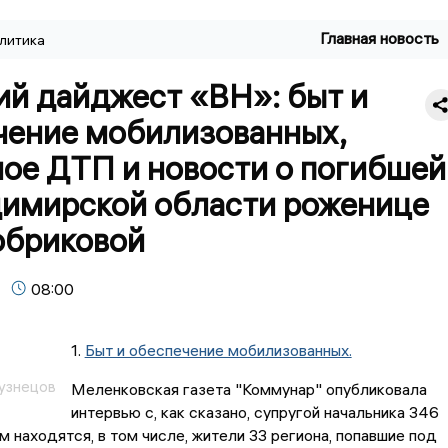
Главная новость
литика
ий дайджест «ВН»: быт и
чение мобилизованных,
ное ДТП и новости о погибшей
димирской области роженице
обриковой
08:00
1.
Быт и обеспечение мобилизованных.
узнецов
Меленковская газета "Коммунар" опубликовала
интервью с, как сказано, супругой начальника 346
ом находятся, в том числе, жители 33 региона, попавшие под