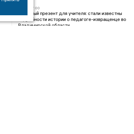
05/08
17:00
Странный презент для учителя: стали известны
подробности истории о педагоге-извращенце во
Владимирской области
04/08
15:40
Дело застройщика ЖК «Поколение» ООО
«Капитал Строй» передали в суд
24/07
09:01
Обещали - не сделали: детский сад в
ЖК «Отражение» так и не открылся, хотя сроки
давно прошли
14/07
16:05
Владимирский облсуд сократил на один месяц
приговор экс-главе владимирского Минздрава
Янину
Интервью