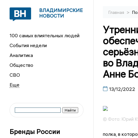
ВЛАДИМИРСКИЕ
>
Главная
По
НОВОСТИ
Утренн
100 самых влиятельных людей
обеспе
События недели
серьёз
Аналитика
во Вла
Общество
Анне Б
СВО
13/12/2022
© Фото: Юрий К
Бренды России
полка, в котор