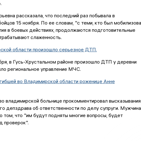
.
евна рассказала, что последний раз побывала в
ойцов 15 ноября. По ее словам, "с теми, кто был мобилизов
тия в боевых действиях, продолжаются подготовительные
трабатывают слаженность.
ской области произошло серьезное ДТП.
бря, в Гусь-Хрустальном районе произошло ДТП у деревни
ило региональное управление МЧС.
огибшей во Владимирской области роженице Анне
во владимирской больнице прокомментировал высказывания
го депздрава об ответственности по делу супруги. Мужчина
о том, что "им будут подняты многие вопросы, будет
д проверок".