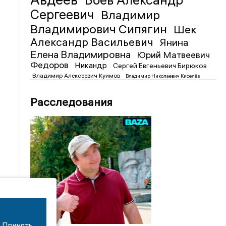
Боев Александр
Сергеевич
Владимир
Владимирович Сипягин
Шек
Александр Васильевич
Янина
Елена Владимировна
Юрий Матвеевич
Федоров
Никандр
Сергей Евгеньевич Бирюков
Владимир Алексеевич Куимов
Владимир Николаевич Киселёв
Расследования
Принять