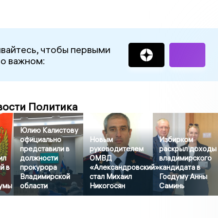
вайтесь, чтобы первыми
 о важном:
вости Политика
Юлию Калистову
официально
Новым
Избирком
представили в
руководителем
раскрыл доходы
ил
должности
ОМВД
владимирского
й в
прокурора
«Александровский»
кандидата в
Владимирской
стал Михаил
Госдуму Анны
умы
области
Никогосян
Саминь