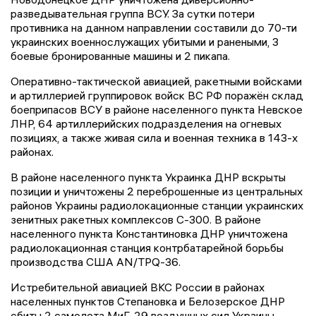
разведывательная группа ВСУ. За сутки потери
противника на данном направлении составили до 70-ти
украинских военнослужащих убитыми и ранеными, 3
боевые бронированные машины и 2 пикапа.
Оперативно-тактической авиацией, ракетными войсками
и артиллерией группировок войск ВС РФ поражён склад
боеприпасов ВСУ в районе населенного пункта Невское
ЛНР, 64 артиллерийских подразделения на огневых
позициях, а также живая сила и военная техника в 143-х
районах.
В районе населенного пункта Украинка ДНР вскрыты
позиции и уничтожены 2 переброшенные из центральных
районов Украины радиолокационные станции украинских
зенитных ракетных комплексов С-300. В районе
населенного пункта Константиновка ДНР уничтожена
радиолокационная станция контрбатарейной борьбы
производства США AN/TPQ-36.
Истребительной авиацией ВКС России в районах
населенных пунктов Степановка и Белозерское ДНР
сбиты 2 самолета МиГ-29 воздушных сил Украины.