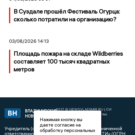
В Суздале прошёл Фестиваль Огурца:
сколько потратили на организацию?
03/08/2026 14:13
Площадь пожара на складе Wildberries
составляет 100 тысяч квадратных
метров
2017 © NEWSVLADIMIR.RU | СИ
ВЛАДИМИРСКИЕ
«Информационное агентство
НОВОСТИ
Нажимая кнопку вы
Владимирские новости»
даете согласие на
Учредитель (соучредители): Общество с ограниченной
обработку персональных
ответственностью «РЕГИОНАЛЬНЫЕ НОВОСТИ» (ОГРН