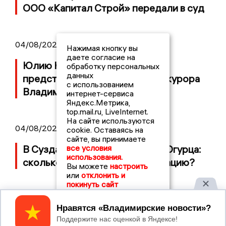
ООО «Капитал Строй» передали в суд
04/08/2026 11:36
Нажимая кнопку вы
даете согласие на
Юлию Калистову официально
обработку персональных
данных
представили в должности прокурора
с использованием
Владимирской области
интернет-сервиса
Яндекс.Метрика,
top.mail.ru, LiveInternet.
На сайте используются
04/08/2026 09:01
cookie. Оставаясь на
сайте, вы принимаете
все условия
В Суздале прошёл Фестиваль Огурца:
использования.
сколько потратили на организацию?
Вы можете
настроить
или
отклонить и
покинуть сайт
Принять