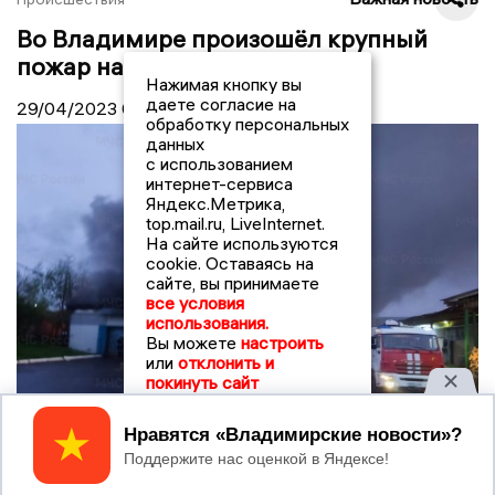
Во Владимире произошёл крупный
пожар на складе
Нажимая кнопку вы
даете согласие на
29/04/2023
09:00
обработку персональных
данных
с использованием
интернет-сервиса
Яндекс.Метрика,
top.mail.ru, LiveInternet.
На сайте используются
cookie. Оставаясь на
сайте, вы принимаете
все условия
использования.
Вы можете
настроить
или
отклонить и
покинуть сайт
Принять
© Фото: 33.mchs.gov.ru