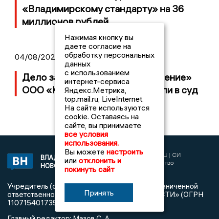
«Владимирскому стандарту» на 36
миллионов рублей
Нажимая кнопку вы
даете согласие на
обработку персональных
04/08/2026 15:40
данных
с использованием
Дело застройщика ЖК «Поколение»
интернет-сервиса
ООО «Капитал Строй» передали в суд
Яндекс.Метрика,
top.mail.ru, LiveInternet.
На сайте используются
cookie. Оставаясь на
сайте, вы принимаете
все условия
использования.
Вы можете
настроить
2017 © NEWSVLADIMIR.RU | СИ
ВЛАДИМИРСКИЕ
или
отклонить и
«Информационное агентство
НОВОСТИ
покинуть сайт
Владимирские новости»
Учредитель (соучредители): Общество с ограниченной
Принять
ответственностью «РЕГИОНАЛЬНЫЕ НОВОСТИ» (ОГРН
1107154017354)
Главный редактор: Мазов С. А.