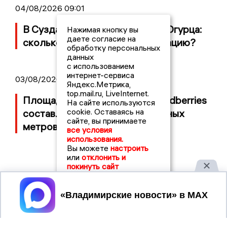
04/08/2026 09:01
В Суздале прошёл Фестиваль Огурца:
Нажимая кнопку вы
даете согласие на
сколько потратили на организацию?
обработку персональных
данных
с использованием
интернет-сервиса
03/08/2026 14:13
Яндекс.Метрика,
top.mail.ru, LiveInternet.
Площадь пожара на складе Wildberries
На сайте используются
cookie. Оставаясь на
составляет 100 тысяч квадратных
сайте, вы принимаете
метров
все условия
использования.
Вы можете
настроить
или
отклонить и
покинуть сайт
Принять
2017 © NEWSVLADIMIR.RU | СИ
ВЛАДИМИРСКИЕ
«Информационное агентство
НОВОСТИ
Владимирские новости»
Учредитель (соучредители): Общество с ограниченной