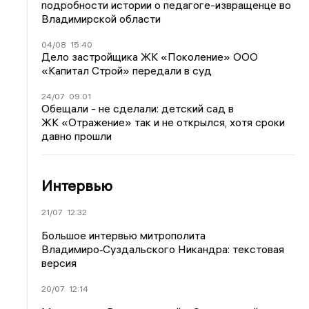
подробности истории о педагоге-извращенце во
Владимирской области
04/08
15:40
Дело застройщика ЖК «Поколение» ООО
«Капитал Строй» передали в суд
24/07
09:01
Обещали - не сделали: детский сад в
ЖК «Отражение» так и не открылся, хотя сроки
давно прошли
Интервью
21/07
12:32
Большое интервью митрополита
Владимиро‑Суздальского Никандра: текстовая
версия
20/07
12:14