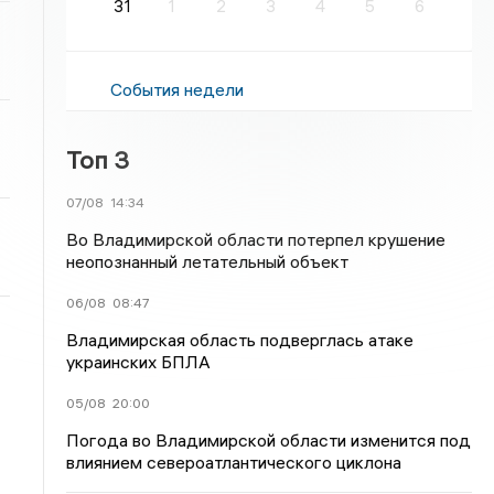
31
1
2
3
4
5
6
События недели
Топ 3
07/08
14:34
Во Владимирской области потерпел крушение
неопознанный летательный объект
06/08
08:47
Владимирская область подверглась атаке
украинских БПЛА
05/08
20:00
Погода во Владимирской области изменится под
влиянием североатлантического циклона