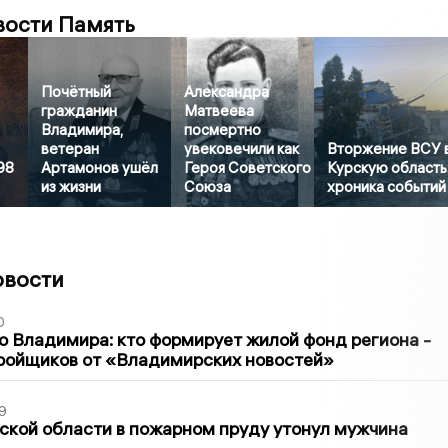
вости Память
Почётный
Александра
гражданин
Матвеева
Владимира,
посмертно
ветеран
увековечили как
Вторжение ВСУ 
98
Артамонов ушёл
Героя Советского
Курскую область
из жизни
Союза
хроника событий
овости
0
о Владимира: кто формирует жилой фонд региона -
ройщиков от «Владимирских новостей»
9
кой области в пожарном пруду утонул мужчина