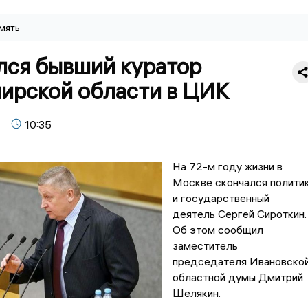
мять
лся бывший куратор
ирской области в ЦИК
10:35
На 72-м году жизни в
Москве скончался полити
и государственный
деятель Сергей Сироткин.
Об этом сообщил
заместитель
председателя Ивановско
областной думы Дмитрий
Шелякин.