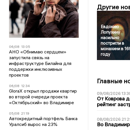
Другие но
Евдокию
Лопухину
насильно
постригли в
06/08
13:05
монахини в 16
АНО «Обнимаю сердцем»
году
запустила связь на
инфраструктуре Билайна для
поддержки инклюзивных
проектов
Главные н
06/08
12:34
GloraX открыл продажи квартир
09/08/2026 13:3
во второй очереди проекта
От Коврова д
«Октябрьский» во Владимире
рейтинг заст
05/08
21:19
Автокредитный портфель Банка
08/08/2026 21:2
Во Владимирс
Уралсиб вырос на 23%