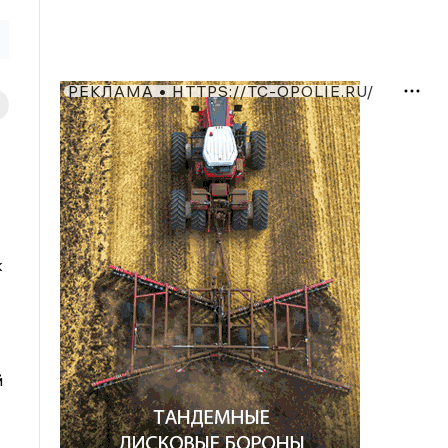
РЕКЛАМА • HTTPS://TC-OPOLIE.RU/
к
й