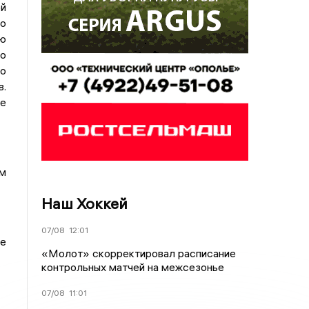
й
то
ую
о
по
в.
е
м
Наш Хоккей
07/08
12:01
ее
«Молот» скорректировал расписание
контрольных матчей на межсезонье
07/08
11:01