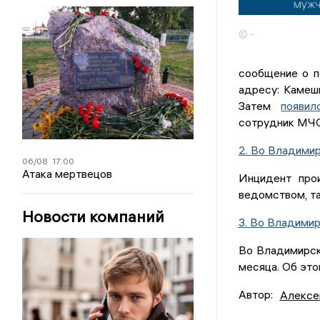
© -
сообщение о п
адресу: Камеш
Затем
появил
сотрудник МЧ
2. Во Владимир
06/08
17:00
Атака мертвецов
Инцидент про
ведомством, та
Новости компаний
3. Во Владими
Во Владимирск
месяца. Об это
Автор:
Алексе