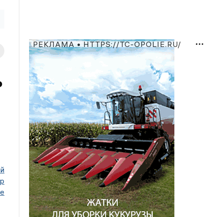
РЕКЛАМА • HTTPS://TC-OPOLIE.RU/
ь
й
р
ое