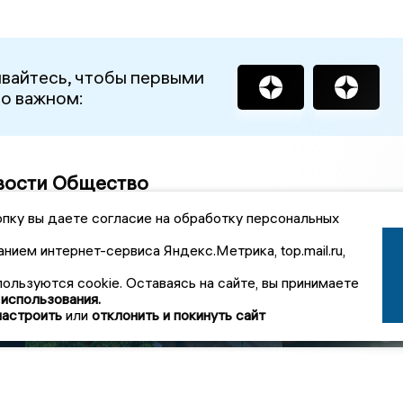
вайтесь, чтобы первыми
 о важном:
вости Общество
пку вы даете согласие на обработку персональных
й
В Гороховецком
анием интернет-сервиса Яндекс.Метрика, top.mail.ru,
районе за рубль
Житель
продадут
Кольчугино
пользуются cookie. Оставаясь на сайте, вы принимаете
ве
аварийный
обвиняется в
Зарплаты в ЦФО
 использования.
и
памятник
хранении
выросли на
настроить
или
отклонить и покинуть сайт
архитектуры
наркотиков
11,58% за год