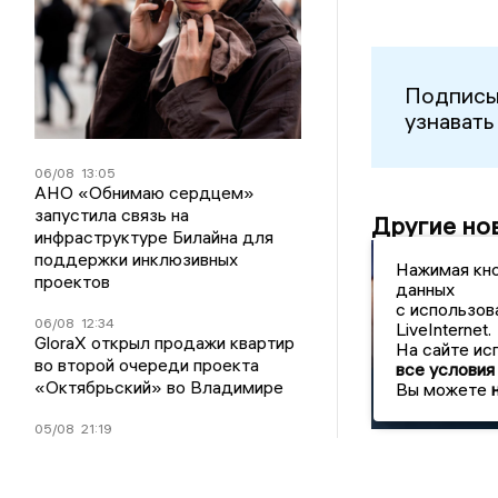
Подписы
узнавать
06/08
13:05
АНО «Обнимаю сердцем»
запустила связь на
Другие но
инфраструктуре Билайна для
поддержки инклюзивных
Нажимая кно
проектов
данных
Камешковски
с использов
житель
06/08
12:34
LiveInternet.
GloraX открыл продажи квартир
обвиняется в
На сайте ис
во второй очереди проекта
мошенничест
все условия
при получени
«Октябрьский» во Владимире
Вы можете
соцвыплат
05/08
21:19
Автокредитный портфель Банка
Уралсиб вырос на 23%