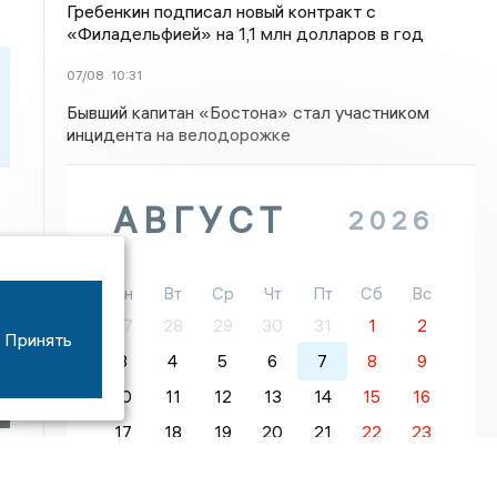
Гребенкин подписал новый контракт с
«Филадельфией» на 1,1 млн долларов в год
07/08
10:31
Бывший капитан «Бостона» стал участником
инцидента на велодорожке
АВГУСТ
2026
Пн
Вт
Ср
Чт
Пт
Сб
Вс
27
28
29
30
31
1
2
Принять
3
4
5
6
7
8
9
10
11
12
13
14
15
16
17
18
19
20
21
22
23
24
25
26
27
28
29
30