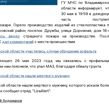
ГУ МЧС по Владимирско
области информирует, ч
30 мая в 19:59 в дежурн
часть поступил
ожаре. Горело производство изделий из стеклопластика 
ковский район, посёлок Дружбы, улица Дорожная, дом 18-
ось видео
страшного пожара на производстве. Посл
С
дал комментарий
с места происшествия.
ской области участились случаи обрушения асфальта
изошел 26 мая 2023 года, мы связались с профильны
м нам пояснили, что упал МАЗ, благодаря обвалу грунта.
рской области нашли мертвого мужчину
ой области нашли мертвого мужчину, которого искали бол
м сообщил отряд "LizaAlert".
й Андрианов