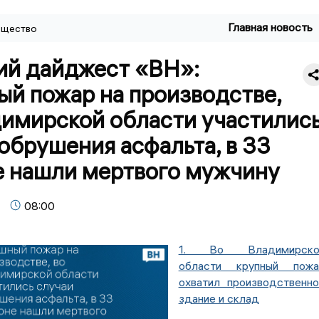
Главная новость
щество
ий дайджест «ВН»:
ый пожар на производстве,
димирской области участилис
обрушения асфальта, в 33
е нашли мертвого мужчину
08:00
1. Во Владимирско
области крупный пожа
охватил производственн
здание и склад