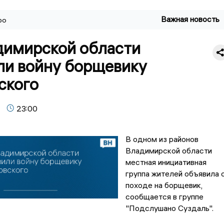
Важная новость
ро
димирской области
ли войну борщевику
ского
23:00
В одном из районов
Владимирской области
местная инициативная
группа жителей объявила 
походе на борщевик,
сообщается в группе
"Подслушано Суздаль".