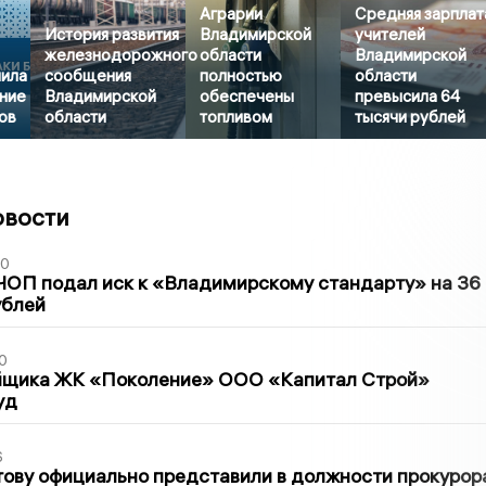
Аграрии
Средняя зарплат
История развития
Владимирской
учителей
железнодорожного
области
Владимирской
нила
сообщения
полностью
области
ние
Владимирской
обеспечены
превысила 64
ов
области
топливом
тысячи рублей
овости
30
ЧОП подал иск к «Владимирскому стандарту» на 36
ублей
0
йщика ЖК «Поколение» ООО «Капитал Строй»
уд
6
ову официально представили в должности прокурор