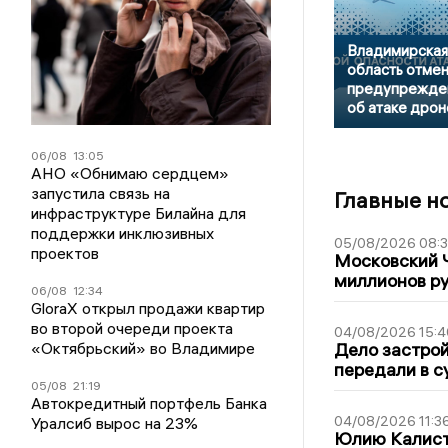
Владимирская
область отме
предупрежде
об атаке дрон
06/08
13:05
АНО «Обнимаю сердцем»
запустила связь на
Главные н
инфраструктуре Билайна для
поддержки инклюзивных
05/08/2026 08:
проектов
Московский 
миллионов р
06/08
12:34
GloraX открыл продажи квартир
во второй очереди проекта
04/08/2026 15:4
«Октябрьский» во Владимире
Дело застро
передали в с
05/08
21:19
Автокредитный портфель Банка
04/08/2026 11:3
Уралсиб вырос на 23%
Юлию Калист