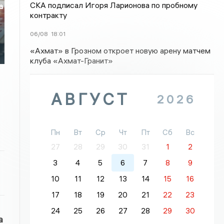
СКА подписал Игоря Ларионова по пробному
а
контракту
06/08
18:01
«Ахмат» в Грозном откроет новую арену матчем
клуба «Ахмат-Гранит»
АВГУСТ
2026
Пн
Вт
Ср
Чт
Пт
Сб
Вс
27
28
29
30
31
1
2
3
4
5
6
7
8
9
10
11
12
13
14
15
16
17
18
19
20
21
22
23
24
25
26
27
28
29
30
а