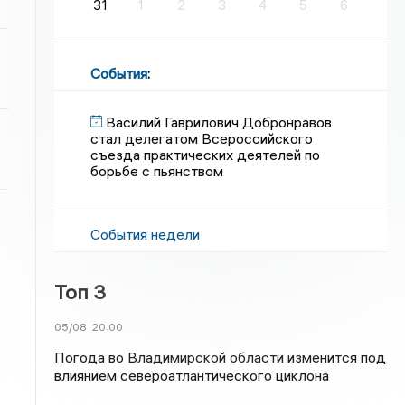
31
1
2
3
4
5
6
События
:
Василий Гаврилович Добронравов
стал делегатом Всероссийского
съезда практических деятелей по
борьбе с пьянством
События недели
Топ 3
05/08
20:00
Погода во Владимирской области изменится под
влиянием североатлантического циклона