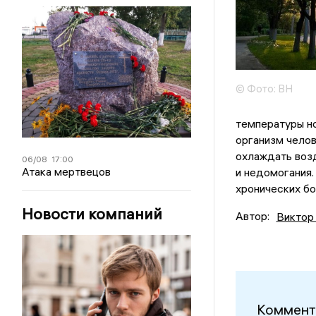
© Фото: ВН
температуры но
организм челов
охлаждать возд
06/08
17:00
Атака мертвецов
и недомогания.
хронических бо
Новости компаний
Автор:
Виктор
Коммент