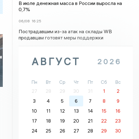
В июле денежная масса в России выросла на
0,7%
06/08
16:25
Пострадавшим из-за атак на склады WB
продавцам готовят меры поддержки
я
АВГУСТ
2026
Пн
Вт
Ср
Чт
Пт
Сб
Вс
27
28
29
30
31
1
2
3
4
5
6
7
8
9
10
11
12
13
14
15
16
17
18
19
20
21
22
23
24
25
26
27
28
29
30