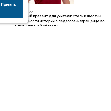
Принять
05/08
17:00
Странный презент для учителя: стали известны
подробности истории о педагоге-извращенце во
Владимирской области
04/08
15:40
Дело застройщика ЖК «Поколение» ООО
«Капитал Строй» передали в суд
24/07
09:01
Обещали - не сделали: детский сад в
ЖК «Отражение» так и не открылся, хотя сроки
давно прошли
14/07
16:05
Владимирский облсуд сократил на один месяц
приговор экс-главе владимирского Минздрава
Янину
Интервью