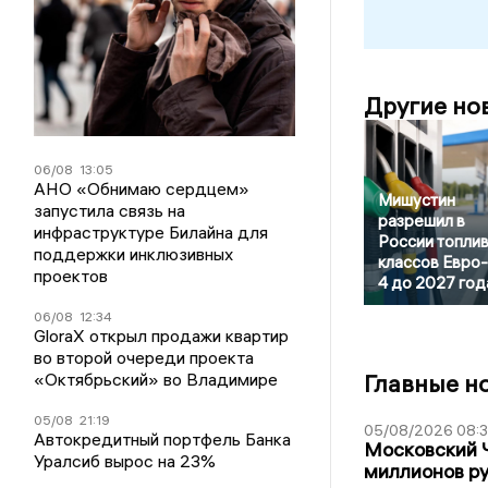
Другие но
06/08
13:05
АНО «Обнимаю сердцем»
Мишустин
запустила связь на
разрешил в
инфраструктуре Билайна для
России топли
поддержки инклюзивных
классов Евро-2
проектов
4 до 2027 год
06/08
12:34
GloraX открыл продажи квартир
во второй очереди проекта
«Октябрьский» во Владимире
Главные н
05/08
21:19
05/08/2026 08:
Автокредитный портфель Банка
Московский 
Уралсиб вырос на 23%
миллионов р