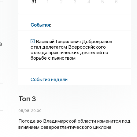
31
1
2
3
4
5
6
События
:
Василий Гаврилович Добронравов
а
стал делегатом Всероссийского
съезда практических деятелей по
борьбе с пьянством
События недели
Топ 3
05/08
20:00
Погода во Владимирской области изменится под
влиянием североатлантического циклона