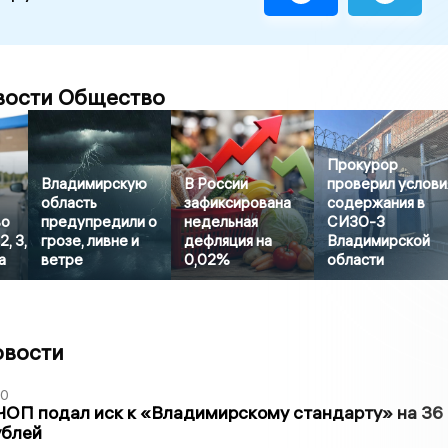
вости Общество
Прокурор
Владимирскую
В России
проверил услови
область
зафиксирована
содержания в
во
предупредили о
недельная
СИЗО-3
, 3,
грозе, ливне и
дефляция на
Владимирской
а
ветре
0,02%
области
овости
30
ЧОП подал иск к «Владимирскому стандарту» на 36
ублей