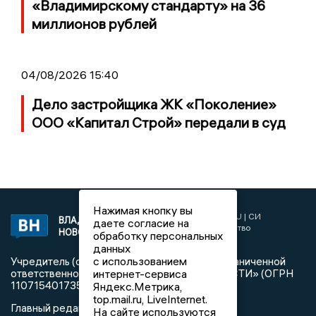
«Владимирскому стандарту» на 36
миллионов рублей
04/08/2026 15:40
Дело застройщика ЖК «Поколение»
ООО «Капитал Строй» передали в суд
Нажимая кнопку вы
2017 © NEWSVLADIMIR.RU | СИ
ВЛАДИМИРСКИЕ
даете согласие на
«Информационное агентство
НОВОСТИ
обработку персональных
Владимирские новости»
данных
с использованием
Учредитель (соучредители): Общество с ограниченной
ответственностью «РЕГИОНАЛЬНЫЕ НОВОСТИ» (ОГРН
интернет-сервиса
1107154017354)
Яндекс.Метрика,
top.mail.ru, LiveInternet.
Главный редактор: Мазов С. А.
На сайте используются