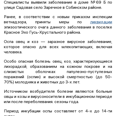
Специалисты выявили заболевание в доме №69 Б по
улице Садовая село Заречное в Собинском районе.
Ранее, в соответствии с новым приказом инспекции
ветнадзора, приняты меры по
ликвидации
эпизоотического очага данного заболевания в поселке
Красное Эхо Гусь-Хрустального района.
Оспа овец и коз — заразное вирусное заболевание,
которое опасно для всех млекопитающих, включая
человека.
Особо опасная болезнь овец, коз, характеризующиеся
лихорадкой, образованием на кожном покрове и на
слизистых оболочках папулезно-пустулезных
поражений (оспин) и высокой смертностью (до 50-
70%) молодняка и животных до 3-х лет.
Источником возбудителя болезни являются больные
овцы и козы и вирусоносители в инкубационном периоде
или после переболевания. сезоны года.
Период инкубации оспы составляет от 4-х до 14-ти