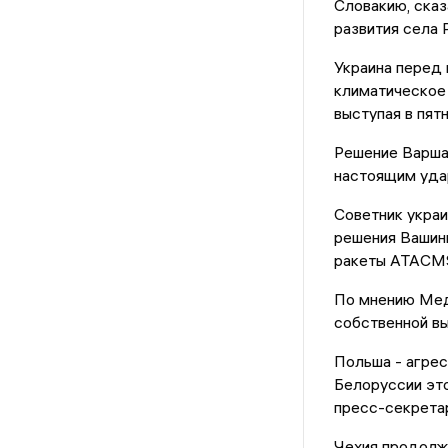
Словакию, сказ
развития села 
Украина перед 
климатическое
выступая в пят
Решение Варша
настоящим удар
Советник украи
решения Вашинг
ракеты ATACMS 
По мнению Мед
собственной вы
Польша - агрес
Белоруссии это
пресс-секрета
Чехия продолж