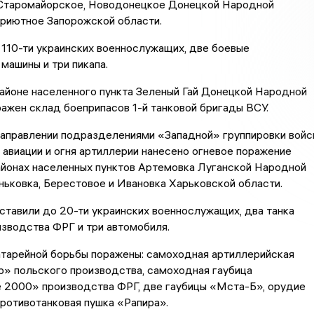
 Старомайорское, Новодонецкое Донецкой Народной
Приютное Запорожской области.
110-ти украинских военнослужащих, две боевые
машины и три пикапа.
районе населенного пункта Зеленый Гай Донецкой Народной
ажен склад боеприпасов 1-й танковой бригады ВСУ.
направлении подразделениями «Западной» группировки войс
авиации и огня артиллерии нанесено огневое поражение
айонах населенных пунктов Артемовка Луганской Народной
ньковка, Берестовое и Ивановка Харьковской области.
тавили до 20-ти украинских военнослужащих, два танка
зводства ФРГ и три автомобиля.
атарейной борьбы поражены: самоходная артиллерийская
b» польского производства, самоходная гаубица
e 2000» производства ФРГ, две гаубицы «Мста-Б», орудие
противотанковая пушка «Рапира».