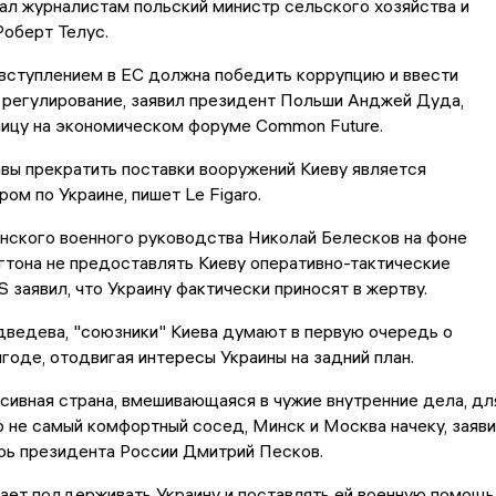
ал журналистам польский министр сельского хозяйства и
Роберт Телус.
вступлением в ЕС должна победить коррупцию и ввести
 регулирование, заявил президент Польши Анджей Дуда,
ницу на экономическом форуме Common Future.
вы прекратить поставки вооружений Киеву является
ом по Украине, пишет Le Figaro.
нского военного руководства Николай Белесков на фоне
тона не предоставлять Киеву оперативно-тактические
заявил, что Украину фактически приносят в жертву.
ведева, "союзники" Киева думают в первую очередь о
годе, отодвигая интересы Украины на задний план.
сивная страна, вмешивающаяся в чужие внутренние дела, дл
 не самый комфортный сосед, Минск и Москва начеку, заяв
рь президента России Дмитрий Песков.
ает поддерживать Украину и поставлять ей военную помощь