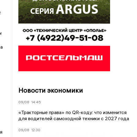
е
ы
за
Новости экономики
09/08
14:45
«Тракторные права» по QR-коду: что изменится
для водителей самоходной техники с 2027 года
09/08
12:30
я