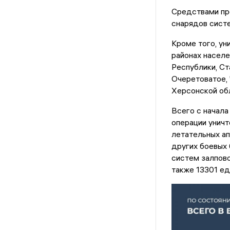
Средствами пр
снарядов сист
Кроме того, ун
районах населе
Республики, Ст
Очеретоватое, 
Херсонской об
Всего с начала
операции унич
летательных ап
других боевых 
систем залпово
также 13301 ед