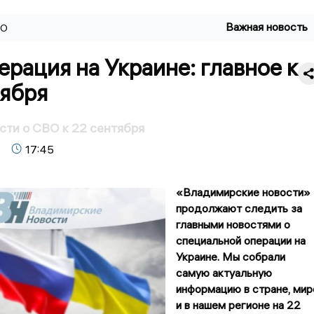
Важная новость
ВО
рация на Украине: главное к
тября
сти о СВО к 22 сентября
17:45
«Владимирские новости»
продолжают следить за
главными новостями о
специальной операции на
Украине. Мы собрали
самую актуальную
информацию в стране, мир
и в нашем регионе на 22