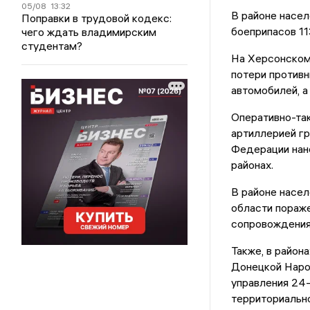
05/08
13:32
В районе насел
Поправки в трудовой кодекс:
боеприпасов 11
чего ждать владимирским
студентам?
На Херсонском 
потери противн
автомобилей, а
Оперативно-так
артиллерией г
Федерации нане
районах.
В районе насе
области пораж
сопровождения
Также, в район
Донецкой Наро
управления 24-
территориально