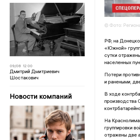
© Фото: Регион
РФ, на Донецк
«Южной» группи
сутки отражены
населенных пу
09/08
12:00
Дмитрий Дмитриевич
Потери против
Шостакович
и ранеными, дв
В ходе контрб
Новости компаний
производства С
контрбатарейн
На Краснолима
группировки во
отражены две а