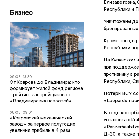
Елизаветовка,
Республики и 
Бизнес
Уничтожены до 
бронированные 
Кроме того, в 
Республики пор
На Купянском 
при поддержке 
противнику в р
09/08
13:30
Республики, Си
От Коврова до Владимира: кто
формирует жилой фонд региона
Потери ВСУ сос
- рейтинг застройщиков от
«Leopard» прои
«Владимирских новостей»
В ходе контрб
08/08
09:01
«Ковровский механический
установка «Kra
завод» за первое полугодие
«Panzerhaubitz
увеличил прибыль в 4 раза
Д-30, а также 