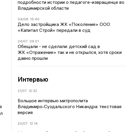
подробности истории о педагоге-извращенце во
Владимирской области
04/08
15:40
Дело застройщика ЖК «Поколение» ООО
«Капитал Строй» передали в суд
24/07
09:01
Обещали - не сделали: детский сад в
ЖК «Отражение» так и не открылся, хотя сроки
давно прошли
Интервью
21/07
12:32
Большое интервью митрополита
я
Владимиро‑Суздальского Никандра: текстовая
версия
ил
20/07
12:14
,