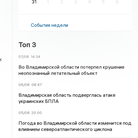
31
1
2
3
4
5
6
События недели
Топ 3
07/08
14:34
к
Во Владимирской области потерпел крушение
неопознанный летательный объект
06/08
08:47
Владимирская область подверглась атаке
украинских БПЛА
05/08
20:00
Погода во Владимирской области изменится под
влиянием североатлантического циклона