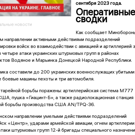
сентября 2023 года.
Оперативны
сводки
альные новости
Как сообщает Миноборон
ом направлении активными действиями подразделений
ровки войск во взаимодействии с авиацией и артиллерией 
 четыре атаки украинских штурмовых групп в районах
нктов Водяное и Марьинка Донецкой Народной Республики.
ника составили до 200 украинских военнослужащих убитыми
е боевые машины пехоты и три автомобиля.
атарейной борьбы поражены: артиллерийская система М777
ША, пушка «Гиацинт-Б», а также радиолокационная станция
ой борьбы производства США AN/TPQ-36.
нском направлении умелыми действиями подразделений
йск «Центр», ударами армейской авиации, огнем артиллерии
таки штурмовых групп 12-й бригады специального назначени