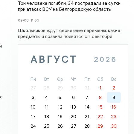
Три человека погибли, 34 пострадали за сутки
при атаках ВСУ на Белгородскую область
09/08
11:55
Школьников ждут серьезные перемены: какие
предметы и правила появятся с 1 сентября
м
АВГУСТ
2026
Пн
Вт
Ср
Чт
Пт
Сб
Вс
27
28
29
30
31
1
2
же
3
4
5
6
7
8
9
10
11
12
13
14
15
16
17
18
19
20
21
22
23
24
25
26
27
28
29
30