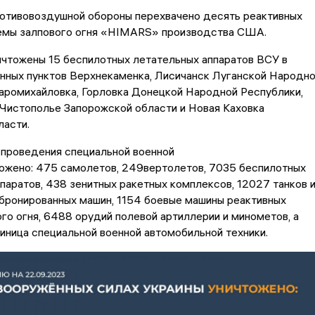
отивовоздушной обороны перехвачено десять реактивных
емы залпового огня «HIMARS» производства США.
ичтожены 15 беспилотных летательных аппаратов ВСУ в
нных пунктов Верхнекаменка, Лисичанск Луганской Народн
аромихайловка, Горловка Донецкой Народной Республики,
Чистополье Запорожской области и Новая Каховка
ласти.
 проведения специальной военной
тожено: 475 самолетов, 249вертолетов, 7035 беспилотных
паратов, 438 зенитных ракетных комплексов, 12027 танков 
бронированных машин, 1154 боевые машины реактивных
го огня, 6488 орудий полевой артиллерии и минометов, а
иница специальной военной автомобильной техники.