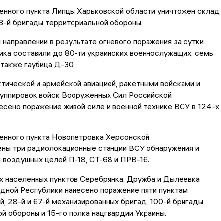
енного пункта Липцы Харьковской области уничтожен склад
3-й бригады территориальной обороны.
направлении в результате огневого поражения за сутки
ика составили до 80-ти украинских военнослужащих, семь
 также гаубица Д-30.
тической и армейской авиацией, ракетными войсками и
руппировок войск Вооруженных Сил Российской
сено поражение живой силе и военной технике ВСУ в 124-х
ленного пункта Новопетровка Херсонской
ены три радиолокационные станции ВСУ обнаружения и
 воздушных целей П-18, СТ-68 и ПРВ-16.
ах населенных пунктов Серебрянка, Дружба и Дылеевка
дной Республики нанесено поражение пяти пунктам
й, 28-й и 67-й механизированных бригад, 100-й бригады
й обороны и 15-го полка нацгвардии Украины.