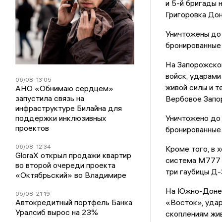
и 5-й бригады 
Григоровка До
Уничтожены до 
бронированные 
На Запорожско
войск, ударами
06/08
13:05
живой силы и т
АНО «Обнимаю сердцем»
запустила связь на
Вербовое Запо
инфраструктуре Билайна для
поддержки инклюзивных
Уничтожено до 
проектов
бронированные 
06/08
12:34
Кроме того, в 
GloraX открыл продажи квартир
система М777 
во второй очереди проекта
три гаубицы Д-
«Октябрьский» во Владимире
На Южно-Донец
05/08
21:19
Автокредитный портфель Банка
«Восток», удар
Уралсиб вырос на 23%
скоплениям жив