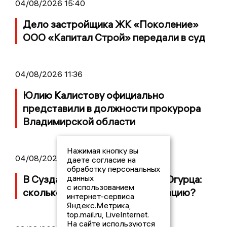
04/08/2026 15:40
Дело застройщика ЖК «Поколение»
ООО «Капитал Строй» передали в суд
04/08/2026 11:36
Юлию Калистову официально
представили в должности прокурора
Владимирской области
Нажимая кнопку вы
04/08/2026 09:01
даете согласие на
обработку персональных
данных
В Суздале прошёл Фестиваль Огурца:
с использованием
сколько потратили на организацию?
интернет-сервиса
Яндекс.Метрика,
top.mail.ru, LiveInternet.
На сайте используются