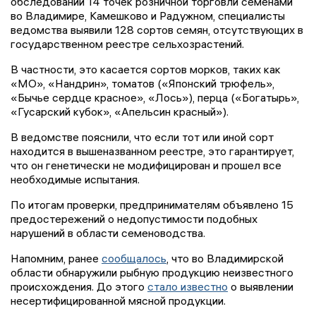
обследований 14 точек розничной торговли семенами
во Владимире, Камешково и Радужном, специалисты
ведомства выявили 128 сортов семян, отсутствующих в
государственном реестре сельхозрастений.
В частности, это касается сортов морков, таких как
«МО», «Нандрин», томатов («Японский трюфель»,
«Бычье сердце красное», «Лось»), перца («Богатырь»,
«Гусарский кубок», «Апельсин красный»).
В ведомстве пояснили, что если тот или иной сорт
находится в вышеназванном реестре, это гарантирует,
что он генетически не модифицирован и прошел все
необходимые испытания.
По итогам проверки, предпринимателям объявлено 15
предостережений о недопустимости подобных
нарушений в области семеноводства.
Напомним, ранее
сообщалось
, что во Владимирской
области обнаружили рыбную продукцию неизвестного
происхождения. До этого
стало известно
о выявлении
несертифицированной мясной продукции.