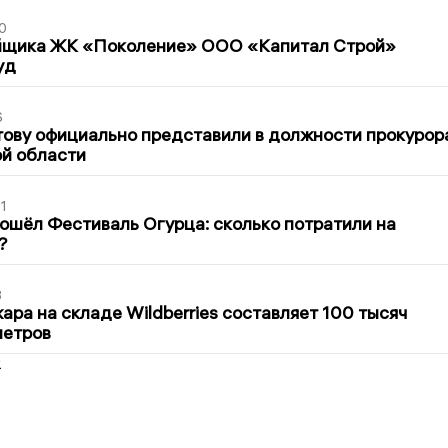
0
йщика ЖК «Поколение» ООО «Капитал Строй»
уд
6
ову официально представили в должности прокурор
й области
1
ошёл Фестиваль Огурца: сколько потратили на
?
3
ра на складе Wildberries составляет 100 тысяч
метров
2