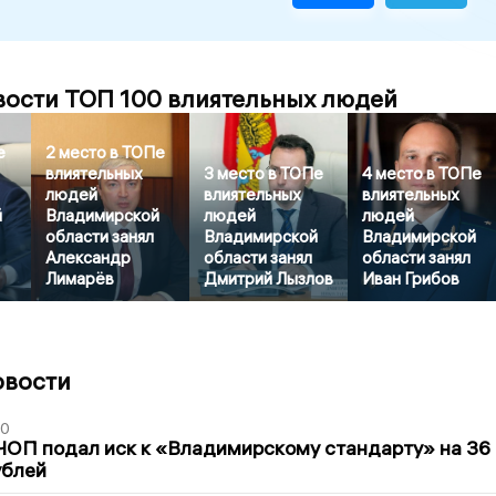
вости ТОП 100 влиятельных людей
е
2 место в ТОПе
влиятельных
3 место в ТОПе
4 место в ТОПе
людей
влиятельных
влиятельных
й
Владимирской
людей
людей
области занял
Владимирской
Владимирской
Александр
области занял
области занял
Лимарёв
Дмитрий Лызлов
Иван Грибов
овости
30
ЧОП подал иск к «Владимирскому стандарту» на 36
ублей