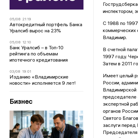
Гострудсберкас
инспектором, 
05/08
21:19
С 1988 по 1997
Автокредитный портфель Банка
коммерческих о
Уралсиб вырос на 23%
Владимир.
05/08
12:10
Банк Уралсиб – в Топ-10
В счетной пала
рейтинга по объемам
1997 году. Чер
ипотечного кредитования
Затем в 2011 г
03/08
19:01
Имеет целый р
Изданию «Владимирские
России, админ
новости» исполняется 9 лет!
Владимирской о
председателе 
Бизнес
экспертной раб
органов России
Святого Благов
заслуги перед
Председателя 