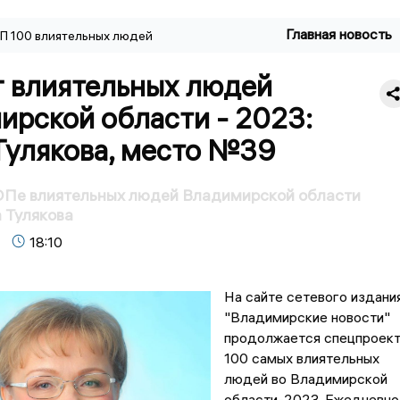
Главная новость
П 100 влиятельных людей
г влиятельных людей
ирской области - 2023:
Тулякова, место №39
ТОПе влиятельных людей Владимирской области
 Тулякова
18:10
На сайте сетевого издани
"Владимирские новости"
продолжается спецпроек
100 самых влиятельных
людей во Владимирской
области-2023. Ежедневно