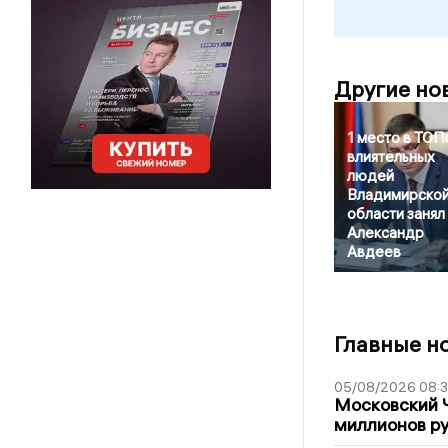
Другие но
1 место в ТОП
влиятельных
людей
Владимирско
области занял
Александр
Авдеев
Главные н
05/08/2026 08:
Московский 
миллионов р