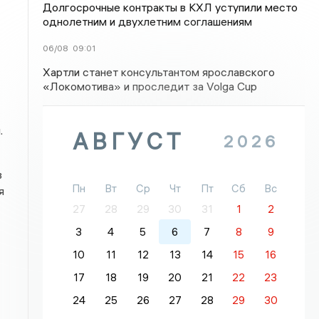
Долгосрочные контракты в КХЛ уступили место
однолетним и двухлетним соглашениям
06/08
09:01
Хартли станет консультантом ярославского
«Локомотива» и проследит за Volga Cup
.
АВГУСТ
2026
в
Пн
Вт
Ср
Чт
Пт
Сб
Вс
я
27
28
29
30
31
1
2
3
4
5
6
7
8
9
10
11
12
13
14
15
16
17
18
19
20
21
22
23
24
25
26
27
28
29
30