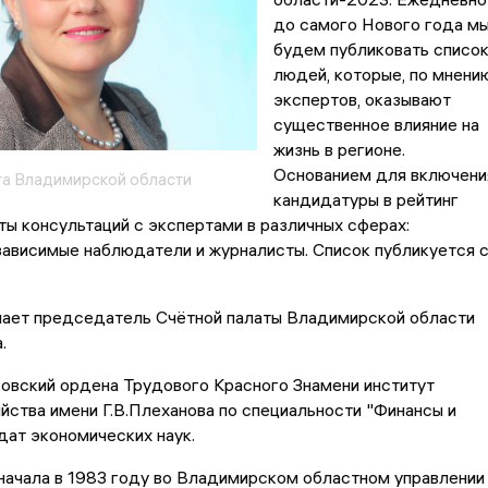
до самого Нового года м
будем публиковать списо
людей, которые, по мнени
экспертов, оказывают
существенное влияние на
жизнь в регионе.
Основанием для включени
та Владимирской области
кандидатуры в рейтинг
ты консультаций с экспертами в различных сферах:
зависимые наблюдатели и журналисты. Список публикуется 
мает председатель Счётной палаты Владимирской области
.
овский ордена Трудового Красного Знамени институт
йства имени Г.В.Плеханова по специальности "Финансы и
дат экономических наук.
начала в 1983 году во Владимирском областном управлении