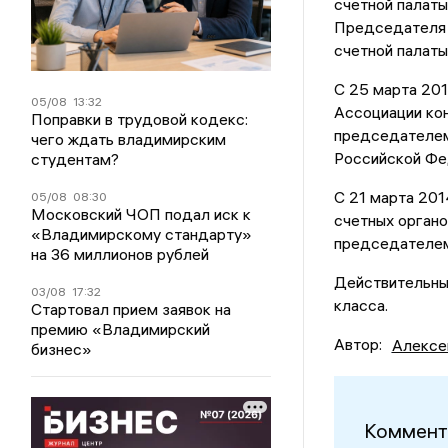
счетной палат
Председателя 
счетной палат
С 25 марта 201
05/08
13:32
Ассоциации ко
Поправки в трудовой кодекс:
председателем
чего ждать владимирским
Российской Фе
студентам?
С 21 марта 201
05/08
08:30
Московский ЧОП подал иск к
счетных органо
«Владимирскому стандарту»
председателем
на 36 миллионов рублей
Действительны
03/08
17:32
класса.
Стартовал прием заявок на
премию «Владимирский
Автор:
Алексе
бизнес»
Коммент