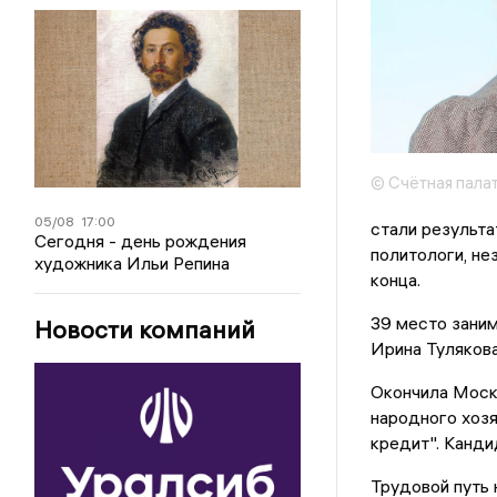
© Счётная пала
05/08
17:00
стали результа
Сегодня - день рождения
политологи, не
художника Ильи Репина
конца.
39 место зани
Новости компаний
Ирина Тулякова
Окончила Моск
народного хозя
кредит". Канди
Трудовой путь 