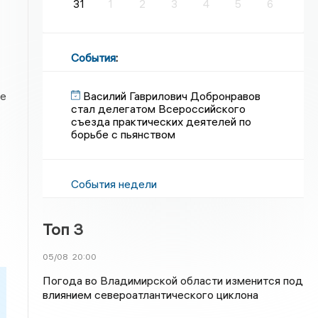
31
1
2
3
4
5
6
События
:
Василий Гаврилович Добронравов
ге
стал делегатом Всероссийского
съезда практических деятелей по
борьбе с пьянством
События недели
Топ 3
05/08
20:00
Погода во Владимирской области изменится под
влиянием североатлантического циклона