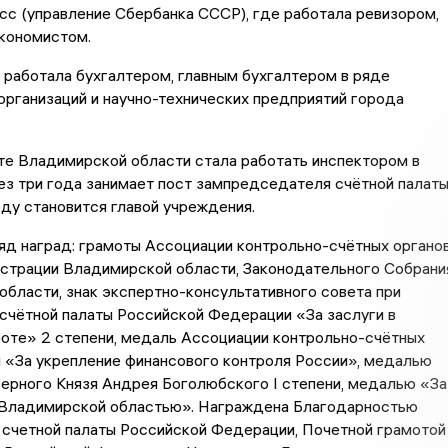
с (управление Сбербанка СССР), где работала ревизором,
экономистом.
 работала бухгалтером, главным бухгалтером в ряде
рганизаций и научно-технических предприятий города
те Владимирской области стала работать инспектором в
ез три года занимает пост зампредседателя счётной палаты
оду становится главой учреждения.
яд наград: грамоты Ассоциации контрольно-счётных органо
истрации Владимирской области, Законодательного Собрани
бласти, знак экспертно-консультативного совета при
счётной палаты Российской Федерации «За заслуги в
оте» 2 степени, медаль Ассоциации контрольно-счётных
 «За укрепление финансового контроля России», медалью
ерного Князя Андрея Боголюбского I степени, медалью «За
 Владимирской областью». Награждена Благодарностью
счетной палаты Российской Федерации, Почетной грамотой