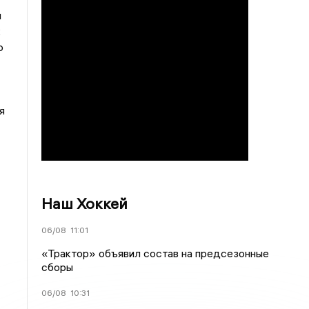
ы
к
ю
я
с
Наш Хоккей
06/08
11:01
«Трактор» объявил состав на предсезонные
сборы
06/08
10:31