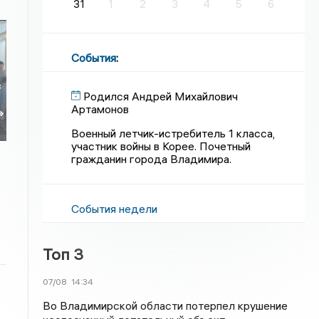
31
1
2
3
4
5
6
События
:
с
Родился Андрей Михайлович
Артамонов
»
Военный летчик-истребитель 1 класса,
участник войны в Корее. Почетный
гражданин города Владимира.
События недели
Топ 3
07/08
14:34
Во Владимирской области потерпел крушение