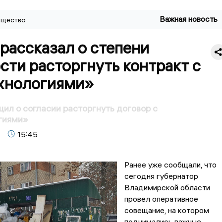
Важная новость
щество
рассказал о степени
сти расторгнуть контракт с
хнологиями»
ил о согласии расторгнуть договор с
гиями»
15:45
Ранее уже сообщали, что
сегодня губернатор
Владимирской области
провел оперативное
совещание, на котором
поднимались важные