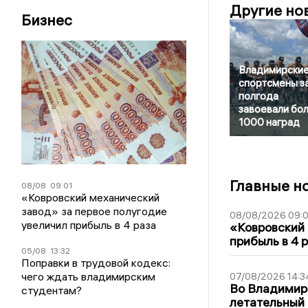
Другие но
Бизнес
Владимирски
спортсмены з
полгода
завоевали бо
1000 наград
Главные н
08/08
09:01
«Ковровский механический
завод» за первое полугодие
08/08/2026 09:0
увеличил прибыль в 4 раза
«Ковровский 
прибыль в 4 
05/08
13:32
Поправки в трудовой кодекс:
чего ждать владимирским
07/08/2026 14:3
Во Владимир
студентам?
летательный