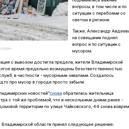
вопросы, в том числе и по
ситуации с перебоями со
светом в регионе.
Также, Александр Авдеев
на совещании поднял
вопрос и по ситуации с
асевич
мусором.
туация с вывозом достигла предела, жители Владимирской
олгое время предельно возмущены безответственностью
лужб, в частности - мусорными завалами. Создалось
удто про мусор в городе просто забыли.
ладимирских новостей"
снова
обратилась жительница
тра с той же проблемой, что и несколькими днями ранее -
домовой территории по улице Чайковского, 44 снова вовре
ор Владимирской области принял следующее решение: