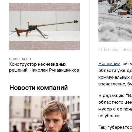
© Татьяна Пинк
08/08
14:00
Напомним
, си
Конструктор неочевидных
решений: Николай Рукавишников
области уже д
коммунальных с
впечатление, б
Новости компаний
В редакцию "В
областного цен
мусор с ее при
не убрали.
Так, губернат