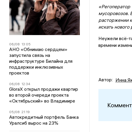
«Регоператор 
мусоровозов. 
расторжении к
искать нового
Неужели всё-та
06/08
13:05
времени измен
АНО «Обнимаю сердцем»
запустила связь на
инфраструктуре Билайна для
поддержки инклюзивных
проектов
Автор:
Инна Я
06/08
12:34
GloraX открыл продажи квартир
во второй очереди проекта
«Октябрьский» во Владимире
Коммент
05/08
21:19
Автокредитный портфель Банка
Уралсиб вырос на 23%