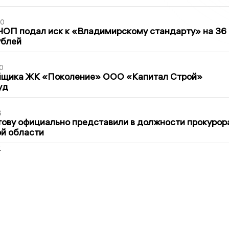
30
ЧОП подал иск к «Владимирскому стандарту» на 36
ублей
0
йщика ЖК «Поколение» ООО «Капитал Строй»
уд
6
ову официально представили в должности прокурор
й области
2