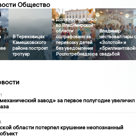
вости Общество
Должностное лицо
во Владимирской
е
области
Владимир
а
В Тереховицах
оштрафовано за
чествовал пары 
Камешковского
перевозку детей
«Золотой» и
лее
района построят
без уведомления
«Бриллиантовой
тротуар
Роспотребнадзора
свадьбой
овости
1
механический завод» за первое полугодие увеличил
раза
4
ской области потерпел крушение неопознанный
 объект