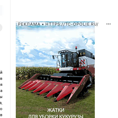
РЕКЛАМА • HTTPS://TC-OPOLIE.RU/
ой
ев
ня
а
ы
,
о
 в