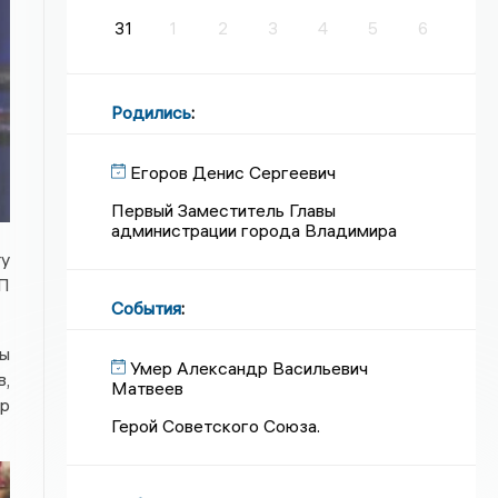
31
1
2
3
4
5
6
Родились
:
Егоров Денис Сергеевич
Первый Заместитель Главы
администрации города Владимира
ту
П
События
:
ны
Умер Александр Васильевич
в,
Матвеев
ор
Герой Советского Союза.