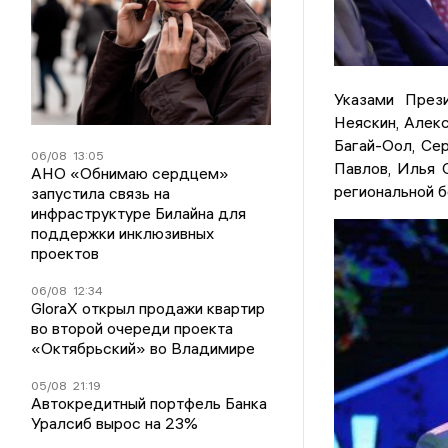
Указами През
Неяскин, Алек
Багай-Оол, Се
06/08
13:05
Павлов, Илья 
АНО «Обнимаю сердцем»
региональной б
запустила связь на
инфраструктуре Билайна для
поддержки инклюзивных
проектов
06/08
12:34
GloraX открыл продажи квартир
во второй очереди проекта
«Октябрьский» во Владимире
05/08
21:19
Автокредитный портфель Банка
Уралсиб вырос на 23%