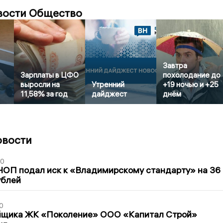
вости Общество
Завтра
Зарплаты в ЦФО
похолодание до
выросли на
Утренний
+19 ночью и +25
11,58% за год
дайджест
днём
овости
30
ЧОП подал иск к «Владимирскому стандарту» на 36
ублей
0
йщика ЖК «Поколение» ООО «Капитал Строй»