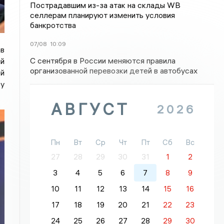
Пострадавшим из-за атак на склады WВ
селлерам планируют изменить условия
банкротства
07/08
10:09
ав
С сентября в России меняются правила
ий
организованной перевозки детей в автобусах
ей
ру
АВГУСТ
2026
Пн
Вт
Ср
Чт
Пт
Сб
Вс
27
28
29
30
31
1
2
3
4
5
6
7
8
9
10
11
12
13
14
15
16
17
18
19
20
21
22
23
24
25
26
27
28
29
30