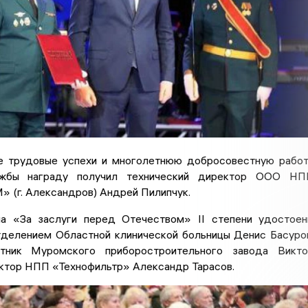
е трудовые успехи и многолетнюю добросовестную рабо
жбы награду получил технический директор ООО НП
 (г. Александров) Андрей Пилипчук.
а «За заслуги перед Отечеством» II степени удостое
делением Областной клинической больницы Денис Басуро
нтник Муромского приборостроительного завода Викт
ектор НПП «Технофильтр» Александр Тарасов.