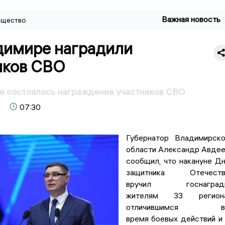
Важная новость
щество
димире наградили
иков СВО
е состоялось награждение участников СВО
07:30
Губернатор Владимирск
области Александр Авде
сообщил, что накануне Д
защитника Отечеств
вручил госнаград
жителям 33 региона
отличившимся в
время боевых действий и