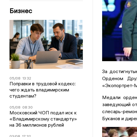
Бизнес
За достигнуты
Орденом Дру
05/08
13:32
Поправки в трудовой кодекс:
«Экопортрет-М»
чего ждать владимирским
студентам?
Медали орден
заведующий от
05/08
08:30
слесарь-ремо
Московский ЧОП подал иск к
Буканов и дир
«Владимирскому стандарту»
на 36 миллионов рублей
03/08
17:32