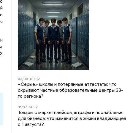
го
ой
го
ия
н
и.
33
03/08
09:32
«Серые» школы и потерянные аттестаты: что
скрывают частные образовательные центры 33-
го региона?
31/07
14:32
Товары с маркетплейсов, штрафы и послабления
для бизнеса: что изменится в жизни владимирцев
с 1 августа?