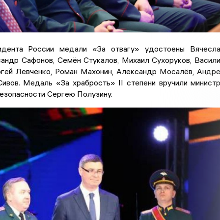
идента России медали «За отвагу» удостоены Вячесл
сандр Сафонов, Семён Стукалов, Михаил Сухоруков, Васил
ргей Левченко, Роман Махонин, Александр Мосалёв, Андр
Сивов. Медаль «За храбрость» II степени вручили минист
езопасности Сергею Полузину.