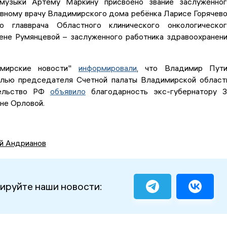
 музыки Артёму Маркину присвоено звание заслуженно
авному врачу Владимирского дома ребёнка Ларисе Горячев
ю главврача Областного клинического онкологическо
ене Румянцевой – заслуженного работника здравоохранен
имирские новости"
информировали
, что Владимир Пути
лью председателя Счетной палаты Владимирской област
тельство РФ
объявило
благодарность экс-губернатору 
не Орловой.
й Андрианов
ируйте наши новости: