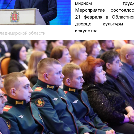
мирном труде
Мероприятие состоялос
21 февраля в Областно
дворце культуры 
искусства.
ладимирской области