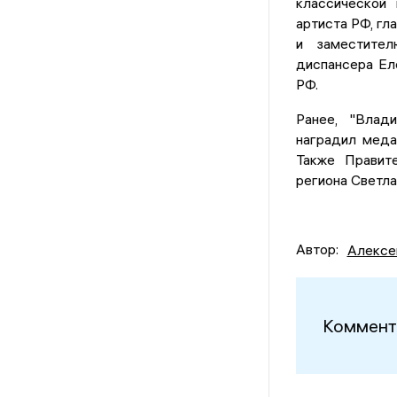
классической
артиста РФ, гл
и заместител
диспансера Ел
РФ.
Ранее, "Влад
наградил меда
Также Прави
региона Светла
Автор:
Алексе
Коммент