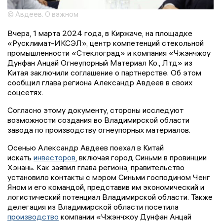
© Авдеев. О важном
Вчера, 1 марта 2024 года, в Киржаче, на площадке
«Русклимат-ИКСЭЛ», центр компетенций стекольной
промышленности «Стеклоград» и компания «Чжэнчжоу
Дунфан Анцай Огнеупорный Материал Ко., Лтд» из
Китая заключили соглашение о партнерстве. Об этом
сообщил глава региона Александр Авдеев в своих
соцсетях.
Согласно этому документу, стороны исследуют
возможности создания во Владимирской области
завода по производству огнеупорных материалов.
Осенью Александр Авдеев поехал в Китай
искать
инвесторов
, включая город Синьми в провинции
Хэнань. Как заявил глава региона, правительство
установило контакты с мэром Синьми господином Ченг
Яном и его командой, представив им экономический и
логистический потенциал Владимирской области. Также
делегация из Владимирской области посетила
производство
компании «Чжэнчжоу Дунфан Анцай