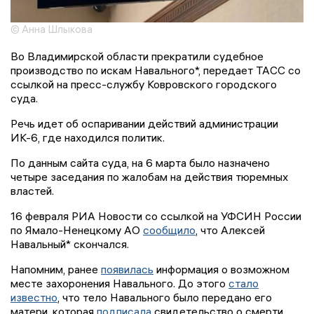
© Анна Шлыкова
Во Владимирской области прекратили судебное
производство по искам Навального*, передает ТАСС со
ссылкой на пресс-службу Ковровского городского
суда.
Речь идет об оспаривании действий администрации
ИК-6, где находился политик.
По данным сайта суда, на 6 марта было назначено
четыре заседания по жалобам на действия тюремных
властей.
16 февраля РИА Новости со ссылкой на УФСИН России
по Ямало-Ненецкому АО
сообщило
, что Алексей
Навальный* скончался.
Напомним, ранее
появилась
информация о возможном
месте захоронения Навального. До этого
стало
известно
, что тело Навального было передано его
матери, которая
подписала
свидетельство о смерти