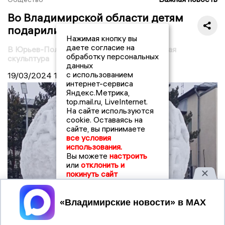
Во Владимирской области детям
подарили снежную дружбу
Нажимая кнопку вы
даете согласие на
В Юрьев-Польском появилась новая снежная
обработку персональных
скульптура
данных
с использованием
19/03/2024
19:00
интернет-сервиса
Яндекс.Метрика,
top.mail.ru, LiveInternet.
На сайте используются
cookie. Оставаясь на
сайте, вы принимаете
все условия
использования.
Вы можете
настроить
или
отклонить и
покинуть сайт
Принять