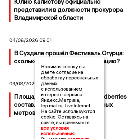
Юлию Калистову официально
представили в должности прокурора
Владимирской области
04/08/2026 09:01
В Суздале прошёл Фестиваль Огурца:
сколько потратили на организацию?
Нажимая кнопку вы
даете согласие на
обработку персональных
данных
03/08/2026 14:13
с использованием
интернет-сервиса
Площадь пожара на складе Wildberries
Яндекс.Метрика,
составляет 100 тысяч квадратных
top.mail.ru, LiveInternet.
На сайте используются
метров
cookie. Оставаясь на
сайте, вы принимаете
все условия
использования.