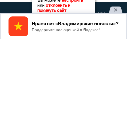
Вы можете
настроить
или
отклонить и
покинуть сайт
2017 © NEWSVLADIMIR.RU | СИ
ВЛАДИМИРСКИЕ
«Информационное агентство
НОВОСТИ
Владимирские новости»
Принять
Учредитель (соучредители): Общество с ограниченной
ответственностью «РЕГИОНАЛЬНЫЕ НОВОСТИ» (ОГРН
1107154017354)
Главный редактор: Мазов С. А.
8 (4922) 666916
Телефон редакции:
info@newsvladimir.ru
Электронная почта редакции:
,
reklama@newsvladimir.ru
Регистрационный номер: серия Эл № ФС77-78858 от 4
августа 2020 г. согласно выписке из реестра
зарегистрированных средств массовой информации
выдана Федеральной службой по надзору в сфере связи,
информационных технологий и массовых коммуникаций