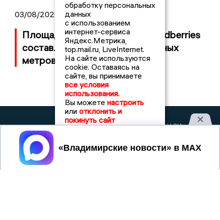
обработку персональных
данных
03/08/2026 14:13
с использованием
интернет-сервиса
Площадь пожара на складе Wildberries
Яндекс.Метрика,
составляет 100 тысяч квадратных
top.mail.ru, LiveInternet.
На сайте используются
метров
cookie. Оставаясь на
сайте, вы принимаете
все условия
использования.
Вы можете
настроить
или
отклонить и
покинуть сайт
2017 © NEWSVLADIMIR.RU | СИ
ВЛАДИМИРСКИЕ
«Информационное агентство
НОВОСТИ
Владимирские новости»
Принять
Учредитель (соучредители): Общество с ограниченной
ответственностью «РЕГИОНАЛЬНЫЕ НОВОСТИ» (ОГРН
1107154017354)
Главный редактор: Мазов С. А.
8 (4922) 666916
Телефон редакции:
info@newsvladimir.ru
Электронная почта редакции:
,