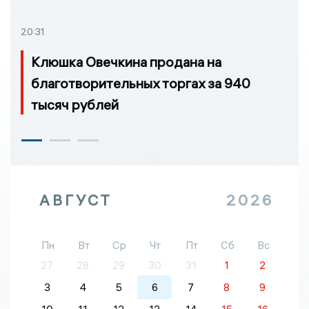
20:31
Клюшка Овечкина продана на
благотворительных торгах за 940
тысяч рублей
АВГУСТ
2026
Пн
Вт
Ср
Чт
Пт
Сб
Вс
27
28
29
30
31
1
2
3
4
5
6
7
8
9