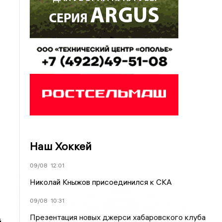
Наш Хоккей
09/08
12:01
Николай Кныжов присоединился к СКА
09/08
10:31
Презентация новых джерси хабаровского клуба
й