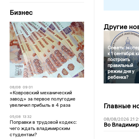
Бизнес
Другие но
Советы экспе
к 1 сентября: к
построить
правильный
режим дня у
ребенка?
08/08
09:01
«Ковровский механический
завод» за первое полугодие
Главные н
увеличил прибыль в 4 раза
05/08
13:32
08/08/2026 21:2
Поправки в трудовой кодекс:
Во Владимирс
чего ждать владимирским
студентам?