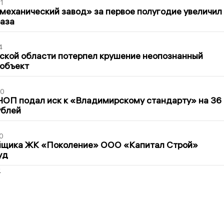
1
механический завод» за первое полугодие увеличил
раза
4
ской области потерпел крушение неопознанный
 объект
30
ЧОП подал иск к «Владимирскому стандарту» на 36
ублей
0
йщика ЖК «Поколение» ООО «Капитал Строй»
уд
2