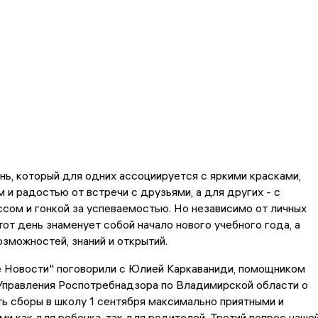
ень, который для одних ассоциируется с яркими красками,
 и радостью от встречи с друзьями, а для других - с
ссом и гонкой за успеваемостью. Но независимо от личных
тот день знаменует собой начало нового учебного года, а
озможностей, знаний и открытий.
 Новости" поговорили c Юлией Каркаваниди, помощником
Управления Роспотребнадзора по Владимирской области о
ть сборы в школу 1 сентября максимально приятными и
и как для ребенка, так для родителей. Третий вопрос наше