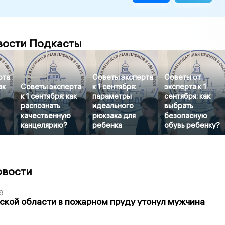
вости Подкасты
рта
Советы эксперта
Советы от
ак
Советы эксперта
к 1 сентября:
эксперта к 1
к 1 сентября: как
параметры
сентября: как
распознать
идеального
выбрать
качественную
рюкзака для
безопасную
канцелярию?
ребенка
обувь ребенку?
овости
9
кой области в пожарном пруду утонул мужчина