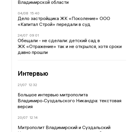
Владимирской области
04/08
15:40
Дело застройщика ЖК «Поколение» ООО
«Капитал Строй» передали в суд
24/07
09:01
Обещали - не сделали: детский сад в
ЖК «Отражение» так и не открылся, хотя сроки
давно прошли
Интервью
21/07
12:32
Большое интервью митрополита
Владимиро‑Суздальского Никандра: текстовая
версия
20/07
12:14
Митрополит Владимирский и Суздальский