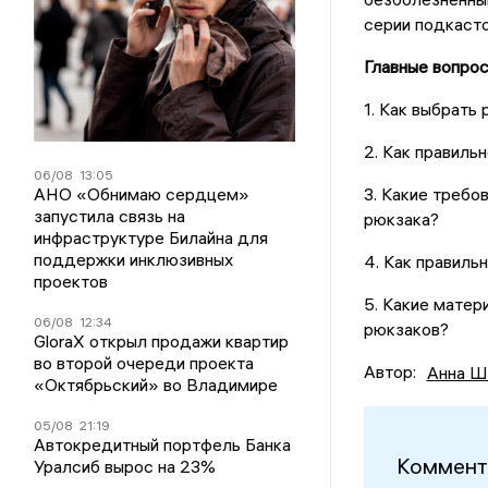
серии подкасто
Главные вопрос
1. Как выбрать
2. Как правиль
06/08
13:05
АНО «Обнимаю сердцем»
3. Какие требо
запустила связь на
рюкзака?
инфраструктуре Билайна для
поддержки инклюзивных
4. Как правиль
проектов
5. Какие матер
06/08
12:34
рюкзаков?
GloraX открыл продажи квартир
во второй очереди проекта
Автор:
Анна Ш
«Октябрьский» во Владимире
05/08
21:19
Автокредитный портфель Банка
Коммент
Уралсиб вырос на 23%