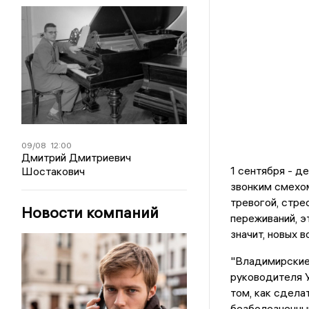
09/08
12:00
Дмитрий Дмитриевич
1 сентября - д
Шостакович
звонким смехом
тревогой, стре
Новости компаний
переживаний, э
значит, новых в
"Владимирские
руководителя 
том, как сдела
безболезненным