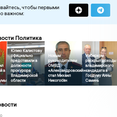
вайтесь, чтобы первыми
 о важном:
вости Политика
Юлию Калистову
официально
Новым
Избирком
представили в
руководителем
раскрыл доходы
ил
должности
ОМВД
владимирского
й в
прокурора
«Александровский»
кандидата в
Владимирской
стал Михаил
Госдуму Анны
умы
области
Никогосян
Саминь
овости
30