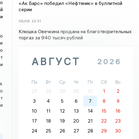
то
«Ак Барс» победил «Нефтяник» в буллитной
серии
ой
ти
06/08
20:31
Клюшка Овечкина продана на благотворительных
ко
торгах за 940 тысяч рублей
ые
го
т
АВГУСТ
2026
и
Пн
Вт
Ср
Чт
Пт
Сб
Вс
я.
но
27
28
29
30
31
1
2
ет
3
4
5
6
7
8
9
и
10
11
12
13
14
15
16
17
18
19
20
21
22
23
24
25
26
27
28
29
30