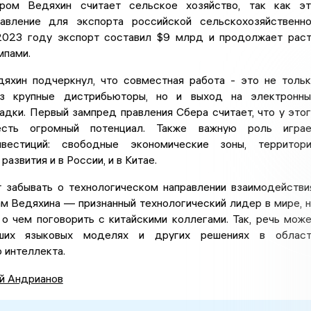
ром Ведяхин считает сельское хозяйство, так как э
авление для экспорта российской сельскохозяйственн
2023 году экспорт составил $9 млрд и продолжает рас
мпами.
яхин подчеркнул, что совместная работа - это не толь
ез крупные дистрибьюторы, но и выход на электронн
дки. Первый зампред правления Сбера считает, что у это
есть огромный потенциал. Также важную роль играе
вестиций: свободные экономические зоны, территори
азвития и в России, и в Китае.
т забывать о технологическом направлении взаимодействи
ам Ведяхина — признанный технологический лидер в мире, 
 о чем поговорить с китайскими коллегами. Так, речь мож
ших языковых моделях и других решениях в област
 интеллекта.
й Андрианов