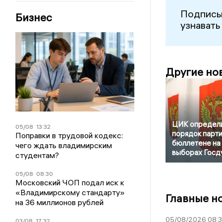
Подписы
Бизнес
узнавать
Другие но
ЦИК определ
05/08
13:32
порядок парти
Поправки в трудовой кодекс:
бюллетене на
чего ждать владимирским
выборах Госд
студентам?
05/08
08:30
Московский ЧОП подал иск к
«Владимирскому стандарту»
Главные н
на 36 миллионов рублей
05/08/2026 08:
03/08
17:32