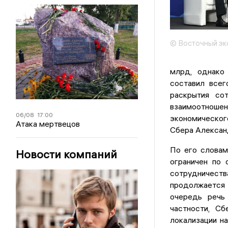
© Восточный эк
млрд, однако
составил всег
раскрытия со
взаимоотношени
06/08
17:00
экономическо
Атака мертвецов
Сбера Алексан
По его словам,
Новости компаний
ограничен по 
сотрудничест
продолжается 
очередь речь
частности, С
локализации н