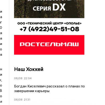
и
да
г
40
ля
ля
ти
го
ия
Наш Хоккей
он
ти
06/08
22:04
к,
ую
Богдан Киселевич рассказал о планах по
 В
завершении карьеры
по
06/08
21:31
им