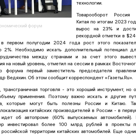
технологии.
Товарооборот Россия 
Китая по итогам 2023 го
ономический форум
вырос на 23% и дости
рекордной отметки в $2
 в первом полугодии 2024 года рост этого показате
о 2%. Необходимо искать дополнительный потенциал д
трудничества между странами и за счет этого вывес
я на новый уровень, отметил на сессии в рамках Восточно
го форума первый заместитель председателя правлен
др Ведяхин. Об этом сообщит корреспондент «Газеты.Ru».
 трансграничная торговля - это хороший инструмент, но 
объему применения. Поэтому важно искать и другие пу
ва, которые могут быть полезны России и Китаю. Та
локализация китайских производителей в России - в перв
 идет об автопроме (60% выпускаемых автомобилей).
бер инвестировал более 100 млрд рублей в проекты 
а российской территории китайских автомобилей. Еще одн