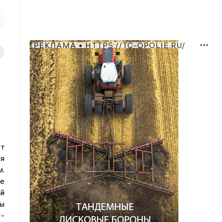
РЕКЛАМА • HTTPS://TC-OPOLIE.RU/
т
ия
м.
ке
ой
ы
-