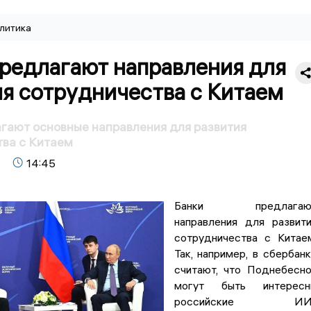
литика
предлагают направления для
я сотрудничества с Китаем
гают основные направления для развития
ва с Китаем
14:45
Банки предлагаю
направления для развит
сотрудничества с Китае
Так, например, в сбербан
считают, что Поднебесн
могут быть интересн
российские ИИ