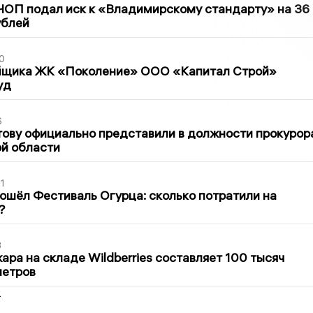
ЧОП подал иск к «Владимирскому стандарту» на 36
ублей
0
йщика ЖК «Поколение» ООО «Капитал Строй»
уд
6
ову официально представили в должности прокурор
й области
1
ошёл Фестиваль Огурца: сколько потратили на
?
3
ра на складе Wildberries составляет 100 тысяч
метров
2