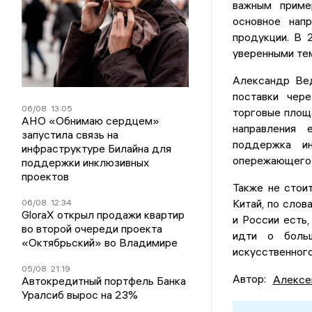
важным приме
основное напр
продукции. В 
уверенными те
Александр Вед
поставки чер
06/08
13:05
торговые площа
АНО «Обнимаю сердцем»
направления 
запустила связь на
поддержка ин
инфраструктуре Билайна для
опережающего р
поддержки инклюзивных
проектов
Также не стои
Китай, по слов
06/08
12:34
GloraX открыл продажи квартир
и России есть,
во второй очереди проекта
идти о боль
«Октябрьский» во Владимире
искусственного
05/08
21:19
Автор:
Алексе
Автокредитный портфель Банка
Уралсиб вырос на 23%