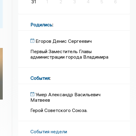
31
1
2
3
4
5
6
Родились
:
Егоров Денис Сергеевич
Первый Заместитель Главы
администрации города Владимира
События
:
Умер Александр Васильевич
Матвеев
Герой Советского Союза.
События недели