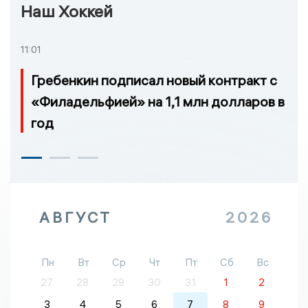
Наш Хоккей
11:01
Гребенкин подписал новый контракт с
«Филадельфией» на 1,1 млн долларов в
год
АВГУСТ
2026
Пн
Вт
Ср
Чт
Пт
Сб
Вс
27
28
29
30
31
1
2
3
4
5
6
7
8
9