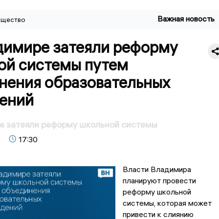
Важная новость
щество
димире затеяли реформу
ой системы путем
нения образовательных
ений
е затеяли реформу школьной системы
17:30
Власти Владимира
планируют провести
реформу школьной
системы, которая может
привести к слиянию