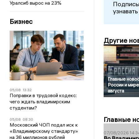
Уралсиб вырос на 23%
Подписы
узнавать
Бизнес
Другие но
Главные новос
России и мире
05/08
13:32
августа
Поправки в трудовой кодекс:
чего ждать владимирским
студентам?
Главные н
05/08
08:30
Московский ЧОП подал иск к
«Владимирскому стандарту»
07/08/2026 14:3
на 36 миллионов рублей
Во Владимир