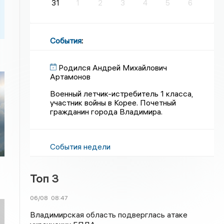
31
1
2
3
4
5
6
События
:
Родился Андрей Михайлович
Артамонов
Военный летчик-истребитель 1 класса,
участник войны в Корее. Почетный
гражданин города Владимира.
События недели
Топ 3
06/08
08:47
Владимирская область подверглась атаке