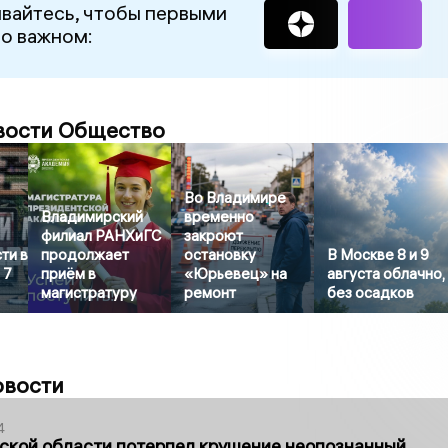
вайтесь, чтобы первыми
 о важном:
вости Общество
Во Владимире
Владимирский
временно
филиал РАНХиГС
закроют
ти в
продолжает
остановку
В Москве 8 и 9
 7
приём в
«Юрьевец» на
августа облачно,
магистратуру
ремонт
без осадков
овости
4
ской области потерпел крушение неопознанный