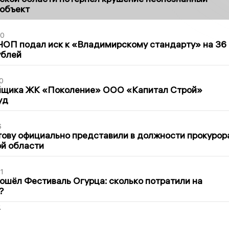
 объект
30
ЧОП подал иск к «Владимирскому стандарту» на 36
ублей
0
йщика ЖК «Поколение» ООО «Капитал Строй»
уд
6
ову официально представили в должности прокурор
й области
1
ошёл Фестиваль Огурца: сколько потратили на
?
2