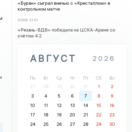
«Буран» сыграл вничью с «Кристаллом» в
контрольном матче
м
07/08
21:01
«Рязань-ВДВ» победила на ЦСКА-Арене со
счётом 4:2
АВГУСТ
2026
м
Пн
Вт
Ср
Чт
Пт
Сб
Вс
27
28
29
30
31
1
2
3
4
5
6
7
8
9
10
11
12
13
14
15
16
17
18
19
20
21
22
23
24
25
26
27
28
29
30