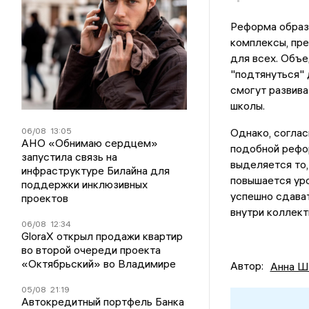
Реформа образ
комплексы, пр
для всех. Объе
"подтянуться" 
смогут развива
школы.
06/08
13:05
Однако, соглас
АНО «Обнимаю сердцем»
подобной рефо
запустила связь на
выделяется то,
инфраструктуре Билайна для
повышается уро
поддержки инклюзивных
успешно сдава
проектов
внутри коллект
06/08
12:34
GloraX открыл продажи квартир
во второй очереди проекта
«Октябрьский» во Владимире
Автор:
Анна Ш
05/08
21:19
Автокредитный портфель Банка