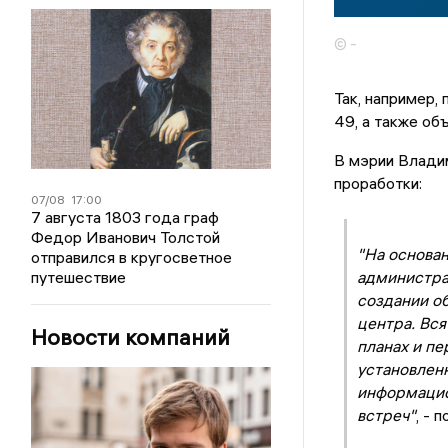
© -
Так, например, 
49, а также об
В мэрии Владим
проработки:
07/08
17:00
7 августа 1803 года граф
Федор Иванович Толстой
"На основа
отправился в кругосветное
путешествие
администра
создании о
центра. Вся
Новости компаний
планах и пе
установленн
информацио
встреч"
, - 