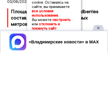
03/08/2026 14:13
cookie. Оставаясь на
сайте, вы принимаете
все условия
Площадь пожара на складе Wildberries
использования.
составляет 100 тысяч квадратных
Вы можете
настроить
метров
или
отклонить и
покинуть сайт
Принять
2017 © NEWSVLADIMIR.RU | СИ
ВЛАДИМИРСКИЕ
«Информационное агентство
НОВОСТИ
Владимирские новости»
Учредитель (соучредители): Общество с ограниченной
ответственностью «РЕГИОНАЛЬНЫЕ НОВОСТИ» (ОГРН
1107154017354)
Главный редактор: Мазов С. А.
8 (4922) 666916
Телефон редакции:
info@newsvladimir.ru
Электронная почта редакции:
,
reklama@newsvladimir.ru