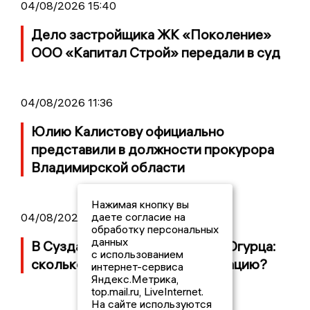
04/08/2026 15:40
Дело застройщика ЖК «Поколение»
ООО «Капитал Строй» передали в суд
04/08/2026 11:36
Юлию Калистову официально
представили в должности прокурора
Владимирской области
Нажимая кнопку вы
даете согласие на
04/08/2026 09:01
обработку персональных
данных
В Суздале прошёл Фестиваль Огурца:
с использованием
сколько потратили на организацию?
интернет-сервиса
Яндекс.Метрика,
top.mail.ru, LiveInternet.
На сайте используются