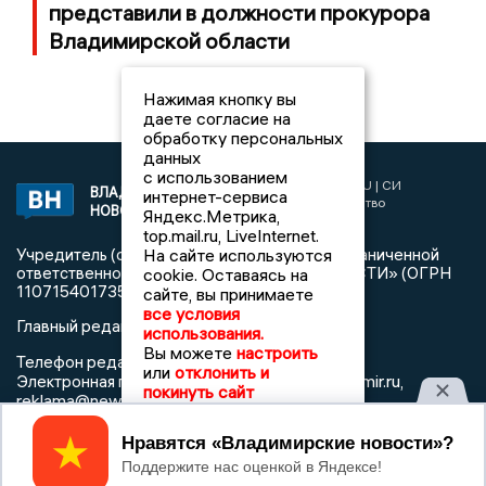
представили в должности прокурора
Владимирской области
Нажимая кнопку вы
даете согласие на
обработку персональных
данных
с использованием
2017 © NEWSVLADIMIR.RU | СИ
ВЛАДИМИРСКИЕ
интернет-сервиса
«Информационное агентство
НОВОСТИ
Яндекс.Метрика,
Владимирские новости»
top.mail.ru, LiveInternet.
На сайте используются
Учредитель (соучредители): Общество с ограниченной
ответственностью «РЕГИОНАЛЬНЫЕ НОВОСТИ» (ОГРН
cookie. Оставаясь на
1107154017354)
сайте, вы принимаете
все условия
Главный редактор: Мазов С. А.
использования.
Вы можете
настроить
8 (4922) 666916
Телефон редакции:
или
отклонить и
info@newsvladimir.ru
Электронная почта редакции:
,
покинуть сайт
reklama@newsvladimir.ru
Принять
Регистрационный номер: серия Эл № ФС77-78858 от 4
августа 2020 г. согласно выписке из реестра