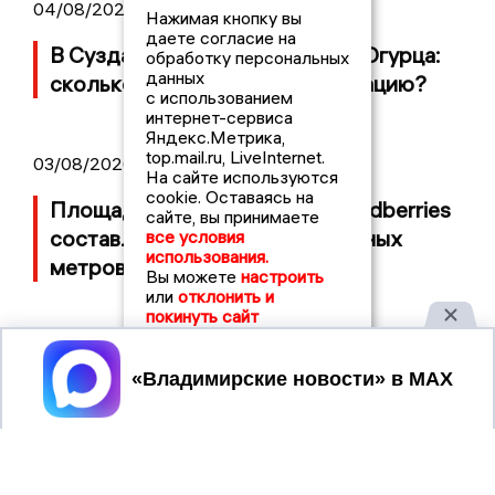
04/08/2026 09:01
Нажимая кнопку вы
даете согласие на
В Суздале прошёл Фестиваль Огурца:
обработку персональных
данных
сколько потратили на организацию?
с использованием
интернет-сервиса
Яндекс.Метрика,
top.mail.ru, LiveInternet.
03/08/2026 14:13
На сайте используются
cookie. Оставаясь на
Площадь пожара на складе Wildberries
сайте, вы принимаете
составляет 100 тысяч квадратных
все условия
использования.
метров
Вы можете
настроить
или
отклонить и
покинуть сайт
Принять
2017 © NEWSVLADIMIR.RU | СИ
ВЛАДИМИРСКИЕ
«Информационное агентство
НОВОСТИ
Владимирские новости»
Учредитель (соучредители): Общество с ограниченной