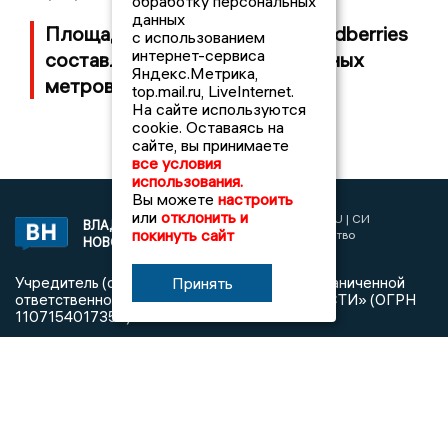
обработку персональных
данных
Площадь пожара на складе Wildberries
с использованием
интернет-сервиса
составляет 100 тысяч квадратных
Яндекс.Метрика,
метров
top.mail.ru, LiveInternet.
На сайте используются
cookie. Оставаясь на
сайте, вы принимаете
все условия
использования.
Вы можете
настроить
или
отклонить и
2017 © NEWSVLADIMIR.RU | СИ
ВЛАДИМИРСКИЕ
покинуть сайт
«Информационное агентство
НОВОСТИ
Владимирские новости»
Учредитель (соучредители): Общество с ограниченной
Принять
ответственностью «РЕГИОНАЛЬНЫЕ НОВОСТИ» (ОГРН
1107154017354)
Главный редактор: Мазов С. А.
8 (4922) 666916
Телефон редакции:
info@newsvladimir.ru
Электронная почта редакции:
,
reklama@newsvladimir.ru