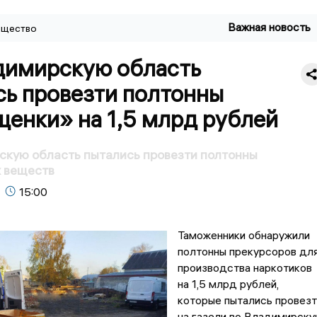
Важная новость
щество
димирскую область
сь провезти полтонны
щенки» на 1,5 млрд рублей
скую область пытались провезти полтонны
 веществ
15:00
Таможенники обнаружили
полтонны прекурсоров дл
производства наркотиков
на 1,5 млрд рублей,
которые пытались провезт
на газели во Владимирск