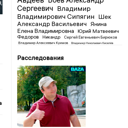
Боев Александр
3,
Сергеевич
Владимир
Владимирович Сипягин
Шек
Александр Васильевич
Янина
Елена Владимировна
Юрий Матвеевич
Федоров
Никандр
Сергей Евгеньевич Бирюков
Владимир Алексеевич Куимов
Владимир Николаевич Киселёв
Расследования
а