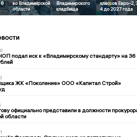
 6
во Владимирской
Владимирского
классов Евро-2, 
области
кладбища
4 до 2027 года
овости
30
ЧОП подал иск к «Владимирскому стандарту» на 36
ублей
0
йщика ЖК «Поколение» ООО «Капитал Строй»
уд
6
ову официально представили в должности прокурор
й области
1