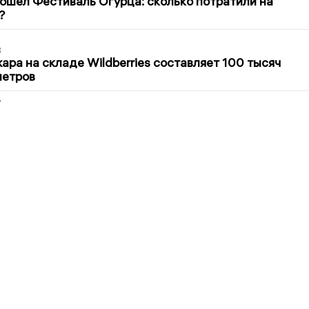
ошёл Фестиваль Огурца: сколько потратили на
?
3
ра на складе Wildberries составляет 100 тысяч
метров
2