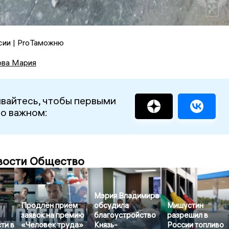
сии | ProТаможню
ова Мария
вайтесь, чтобы первыми
 о важном:
вости Общество
Мэрия Владимира
Продлён приём
обсудила
Мишустин
заявок на премию
благоустройство
разрешил в
ти в
«Человек труда»
Князь-
России топливо