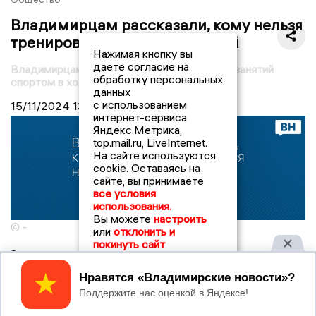
Владимирцам рассказали, кому нельзя
тренироваться на улице зимой
Нажимая кнопку вы
даете согласие на
Владимирцам рассказали плюсы и минусы занятий
обработку персональных
спортом в холодную погоду
данных
с использованием
15/11/2024
13:45
интернет-сервиса
Яндекс.Метрика,
top.mail.ru, LiveInternet.
На сайте используются
cookie. Оставаясь на
сайте, вы принимаете
все условия
использования.
Вы можете
настроить
© -
или
отклонить и
покинуть сайт
Занятия спортом в холодную погоду чреваты травмами,
переохлаждением и проблемами с дыханием. Об этом
Принять
«
Узнай.ру
» рассказала фитнес-тренер Яна Дегтярёва.
Эксперт объяснила, что тренироваться зимой на улице
можно, но следует учитывать свой уровень подготовки