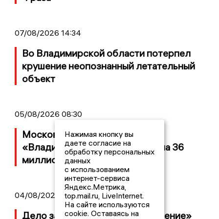
07/08/2026 14:34
Во Владимирской области потерпел
крушение неопознанный летательный
объект
05/08/2026 08:30
Московский ЧОП подал иск к
Нажимая кнопку вы
даете согласие на
«Владимирскому стандарту» на 36
обработку персональных
миллионов рублей
данных
с использованием
интернет-сервиса
Яндекс.Метрика,
04/08/2026 15:40
top.mail.ru, LiveInternet.
На сайте используются
cookie. Оставаясь на
Дело застройщика ЖК «Поколение»