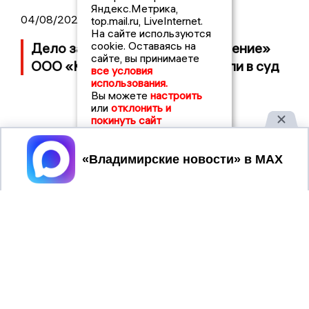
Яндекс.Метрика,
04/08/2026 15:40
top.mail.ru, LiveInternet.
На сайте используются
cookie. Оставаясь на
Дело застройщика ЖК «Поколение»
сайте, вы принимаете
ООО «Капитал Строй» передали в суд
все условия
использования.
Вы можете
настроить
или
отклонить и
покинуть сайт
Принять
2017 © NEWSVLADIMIR.RU | СИ
ВЛАДИМИРСКИЕ
«Информационное агентство
НОВОСТИ
Владимирские новости»
Учредитель (соучредители): Общество с ограниченной
ответственностью «РЕГИОНАЛЬНЫЕ НОВОСТИ» (ОГРН
1107154017354)
Главный редактор: Мазов С. А.
8 (4922) 666916
Телефон редакции:
info@newsvladimir.ru
Электронная почта редакции:
,
reklama@newsvladimir.ru