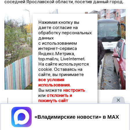
соседней Ярославской области, посетив данный город.
Нажимая кнопку вы
даете согласие на
обработку персональных
данных
с использованием
интернет-сервиса
Яндекс.Метрика,
top.mail.ru, LiveInternet.
На сайте используются
cookie. Оставаясь на
сайте, вы принимаете
все условия
использования.
Вы можете
настроить
или
отклонить и
покинуть сайт
«Они раньше также жили, как закрытый город. У
них также несколько крупных предприятий. Сам
Принять
Рыбинск постепенно открывается для туристов,
но делает это поэтапно. Там глава улочки, 1