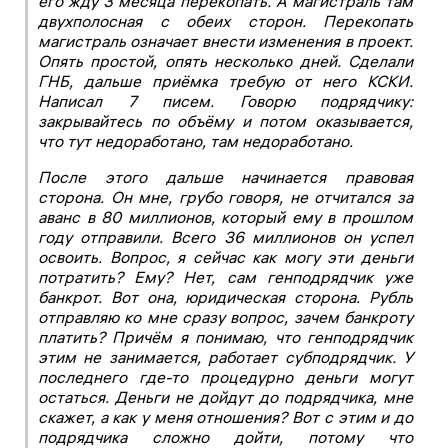
его жду 3 месяца перекопать. А магистраль там
двухполосная с обеих сторон. Перекопать
магистраль означает внести изменения в проект.
Опять простой, опять несколько дней. Сделали
ГНБ, дальше приёмка требую от него КСКИ.
Написал 7 писем. Говорю подрядчику:
закрывайтесь по объёму и потом оказывается,
что тут недоработано, там недоработано.
После этого дальше начинается правовая
сторона. Он мне, грубо говоря, не отчитался за
аванс в 80 миллионов, который ему в прошлом
году отправили. Всего 36 миллионов он успел
освоить. Вопрос, я сейчас как могу эти деньги
потратить? Ему? Нет, сам генподрядчик уже
банкрот. Вот она, юридическая сторона. Рубль
отправляю ко мне сразу вопрос, зачем банкроту
платить? Причём я понимаю, что генподрядчик
этим не занимается, работает субподрядчик. У
последнего где-то процедурно деньги могут
остаться. Деньги не дойдут до подрядчика, мне
скажет, а как у меня отношения? Вот с этим и до
подрядчика сложно дойти, потому что