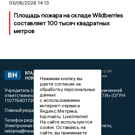
03/08/2026 14:13
Площадь пожара на складе Wildberries
составляет 100 тысяч квадратных
метров
2017 © NEWSVLADIMIR.RU | СИ
ВЛАДИМИРСКИЕ
«Информационное агентство
Нажимая кнопку вы
НОВОСТИ
Владимирские новости»
даете согласие на
обработку персональных
Учредитель (соучредители): Общество с ограниченной
данных
ответственностью «РЕГИОНАЛЬНЫЕ НОВОСТИ» (ОГРН
с использованием
1107154017354)
интернет-сервиса
Главный редактор: Мазов С. А.
Яндекс.Метрика,
top.mail.ru, LiveInternet.
8 (4922) 666916
Телефон редакции:
На сайте используются
info@newsvladimir.ru
Электронная почта редакции:
,
cookie. Оставаясь на
reklama@newsvladimir.ru
сайте, вы принимаете