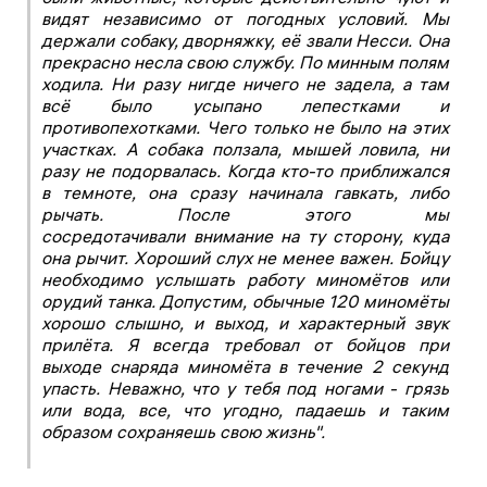
видят независимо от погодных условий. Мы
держали собаку, дворняжку, её звали Несси. Она
прекрасно несла свою службу. По минным полям
ходила. Ни разу нигде ничего не задела, а там
всё было усыпано лепестками и
противопехотками. Чего только не было на этих
участках. А собака ползала, мышей ловила, ни
разу не подорвалась. Когда кто-то приближался
в темноте, она сразу начинала гавкать, либо
рычать. После этого мы
сосредотачивали внимание на ту сторону, куда
она рычит. Хороший слух не менее важен. Бойцу
необходимо услышать работу миномётов или
орудий танка. Допустим, обычные 120 миномёты
хорошо слышно, и выход, и характерный звук
прилёта. Я всегда требовал от бойцов при
выходе снаряда миномёта в течение 2 секунд
упасть. Неважно, что у тебя под ногами - грязь
или вода, все, что угодно, падаешь и таким
образом сохраняешь свою жизнь".