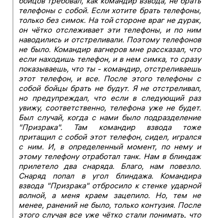
бойцов требовал, как командир взвода, не брать
телефоны с собой. Если хотите брать телефоны,
только без симок. На той стороне враг не дурак,
он чётко отслеживает эти телефоны, и по ним
наводились и отстреливали. Поэтому телефонов
не было. Командир вагнеров мне рассказал, что
если находишь телефон, и в нем симка, то сразу
показываешь, что ты - командир, отстреливаешь
этот телефон, и все. После этого телефоны с
собой бойцы брать не будут. Я не отстреливал,
но предупреждал, что если в следующий раз
увижу, соответственно, телефона уже не будет.
Был случай, когда с нами было подразделение
"Призрака". Там командир взвода тоже
притащил с собой этот телефон, сидел, игрался
с ним. И, в определенный момент, по нему и
этому телефону отработал танк. Нам в блиндаж
прилетело два снаряда. Благо, нам повезло.
Снаряд попал в угол блиндажа. Командира
взвода "Призрака" отбросило к стенке ударной
волной, а меня краем зацепило. Но, тем не
менее, ранений не было, только контузия. После
этого случая все уже чётко стали понимать, что