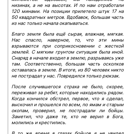
низинах, а не на высотах. И по нам отработали
120 минами. На позиции прилетело штук 17 на
50 квадратных метров. Вдобавок, большая часть
из нас только начала окапываться.
Благо земля была ещё сырая, влажная, мягкая.
Нас спасло, наверное, то, что эти мины
взрываются при соприкосновении с жесткой
землей. С мягким грунтом ситуация была иной.
Снаряд в начале входил в землю, разрываясь уже
там. Соответственно, большая часть осколков
оставалась в земле. В итоге, из 80 человек никто
не пострадал у нас. Повредился только рюкзак.
После случившегося страха не было, скорее,
переживал за ребят, которые находились рядом.
Когда кончился обстрел, первое, что я сделал,
выскочил и прошелся по всем, по ямам и старым
окопам, проверил, не пострадали ли бойцы.
Заметил, что даже те, кто не верил в Бога,
молились и крестились.
В то же время в глазах бойцов я не увидел