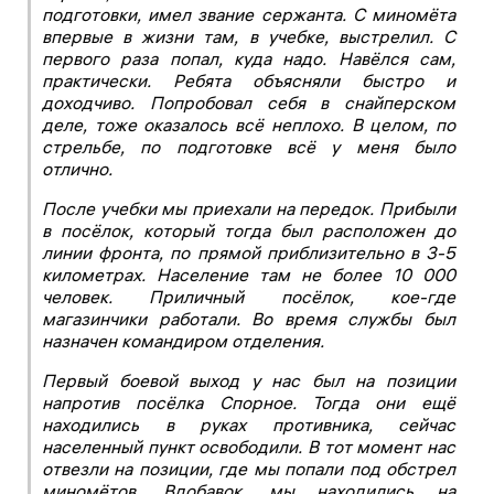
подготовки, имел звание сержанта. С миномёта
впервые в жизни там, в учебке, выстрелил. С
первого раза попал, куда надо. Навёлся сам,
практически. Ребята объясняли быстро и
доходчиво. Попробовал себя в снайперском
деле, тоже оказалось всё неплохо. В целом, по
стрельбе, по подготовке всё у меня было
отлично.
После учебки мы приехали на передок. Прибыли
в посёлок, который тогда был расположен до
линии фронта, по прямой приблизительно в 3-5
километрах. Население там не более 10 000
человек. Приличный посёлок, кое-
где
магазинчики работали. Во время службы был
назначен командиром отделения.
Первый боевой выход у нас был на позиции
напротив посёлка Спорное. Тогда они ещё
находились в руках противника, сейчас
населенный пункт освободили. В тот момент нас
отвезли на позиции, где мы попали под обстрел
миномётов. Вдобавок, мы находились на