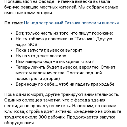
Появившаяся на фасаде Титаника вывеска вызвала
бурную реакцию местных жителей. Мы собрали самые
смешные комментарии.
По теме:
На недостроенный Титаник повесили вывеску
Вот, только часть из того, что пишут горожане:
Не ту табличку повесили на "Титаник". Другую
надо...SOS!
Пока запустят, вывеска выгорит
Ну на что денег хватило
Лям наверно бюджетныхденег стоит!
Теперь лечить будет вывеска, вероятно. Станет
местом паломничества. Постоял под ней,
посмотрел и здоров)
Бери ношу по себе.... чтоб ни падать при ходьбе
Пока одни юморят, другие тренируют внимательность.
Один из орловцев заметил, что с фасада здания
неожиданно пропал утеплитель. Напомним, по словам
Клычкова, стройка идет активно. Ежедневно на объекте
трудятся около 300 рабочих. Продолжается закупка
оборудования.