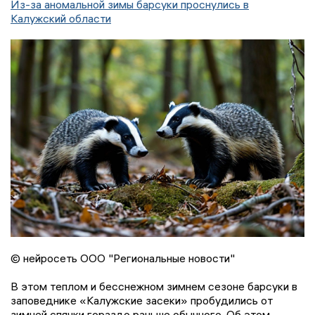
Из-за аномальной зимы барсуки проснулись в
Калужский области
© нейросеть ООО "Региональные новости"
В этом теплом и бесснежном зимнем сезоне барсуки в
заповеднике «Калужские засеки» пробудились от
зимней спячки гораздо раньше обычного. Об этом