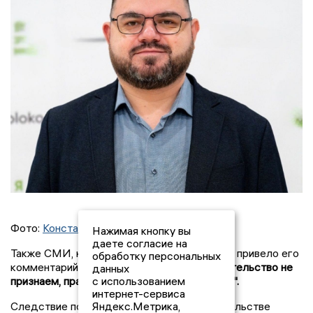
Фото:
Константин Смирнов, ВК
Нажимая кнопку вы
даете согласие на
Также СМИ, которое возглавляет Смирнов, привело его
обработку персональных
комментарий по поводу ситуации:
"Вымогательство не
данных
признаем, правовую позицию формулируем".
с использованием
интернет-сервиса
Следствие по уголовному делу о вымогательстве
Яндекс.Метрика,