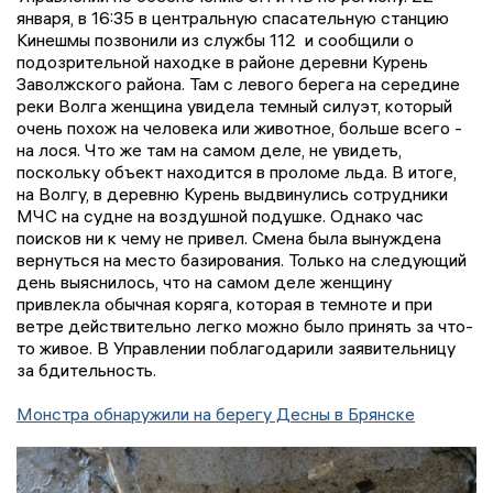
января, в 16:35 в центральную спасательную станцию
Кинешмы позвонили из службы 112 и сообщили о
подозрительной находке в районе деревни Курень
Заволжского района. Там с левого берега на середине
реки Волга женщина увидела темный силуэт, который
очень похож на человека или животное, больше всего -
на лося. Что же там на самом деле, не увидеть,
поскольку объект находится в проломе льда. В итоге,
на Волгу, в деревню Курень выдвинулись сотрудники
МЧС на судне на воздушной подушке. Однако час
поисков ни к чему не привел. Смена была вынуждена
вернуться на место базирования. Только на следующий
день выяснилось, что на самом деле женщину
привлекла обычная коряга, которая в темноте и при
ветре действительно легко можно было принять за что-
то живое. В Управлении поблагодарили заявительницу
за бдительность.
Монстра обнаружили на берегу Десны в Брянске