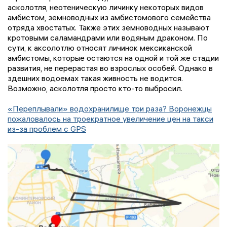
асколотля, неотеническую личинку некоторых видов
амбистом, земноводных из амбистомового семейства
отряда хвостатых. Также этих земноводных называют
кротовыми саламандрами или водяным драконом. По
сути, к аксолотлю относят личинок мексиканской
амбистомы, которые остаются на одной и той же стадии
развития, не перерастая во взрослых особей. Однако в
здешних водоемах такая живность не водится.
Возможно, асколотля просто кто-то выбросил.
«Переплывали» водохранилище три раза? Воронежцы
пожаловалось на троекратное увеличение цен на такси
из-за проблем с GPS