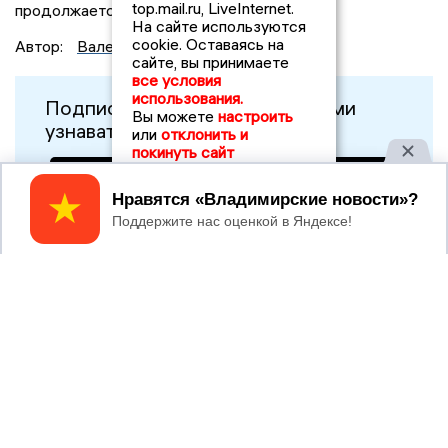
top.mail.ru, LiveInternet.
продолжается.
На сайте используются
cookie. Оставаясь на
Автор:
Валерия Ларкина
сайте, вы принимаете
все условия
использования.
Подписывайтесь, чтобы первыми
Вы можете
настроить
узнавать о важном:
или
отклонить и
покинуть сайт
Принять
После атаки БПЛА на
нефтеперерабатывающем
заводе в соседнем с
Ивановской областью
регионе произошло
возгорание
17:00
Странный презент для учителя: стали