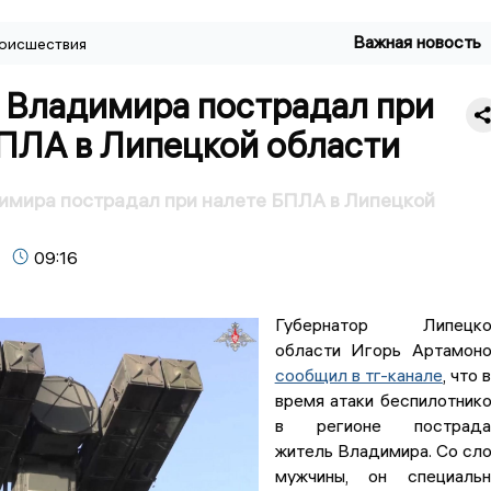
Важная новость
оисшествия
 Владимира пострадал при
БПЛА в Липецкой области
имира пострадал при налете БПЛА в Липецкой
09:16
Губернатор Липецко
области Игорь Артамон
сообщил в тг-канале
, что 
время атаки беспилотник
в регионе пострада
житель Владимира. Со сл
мужчины, он специальн