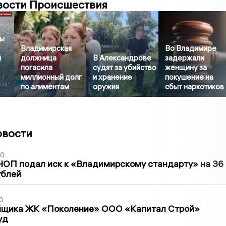
вости Происшествия
сы
Владимирская
Во Владимире
й
должница
В Александрове
задержали
погасила
судят за убийство
женщину за
миллионный долг
и хранение
покушение на
по алиментам
оружия
сбыт наркотиков
овости
30
ЧОП подал иск к «Владимирскому стандарту» на 36
ублей
0
йщика ЖК «Поколение» ООО «Капитал Строй»
уд