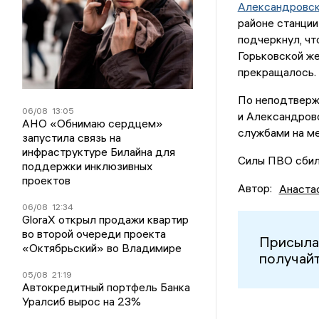
Александровск
районе станции
подчеркнул, чт
Горьковской же
прекращалось.
По неподтверж
06/08
13:05
и Александров
АНО «Обнимаю сердцем»
службами на ме
запустила связь на
инфраструктуре Билайна для
Силы ПВО сбил
поддержки инклюзивных
проектов
Автор:
Анаста
06/08
12:34
GloraX открыл продажи квартир
во второй очереди проекта
Присыла
«Октябрьский» во Владимире
получайт
05/08
21:19
Автокредитный портфель Банка
Уралсиб вырос на 23%