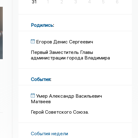
31
1
2
3
4
5
6
Родились
:
Егоров Денис Сергеевич
Первый Заместитель Главы
администрации города Владимира
События
:
Умер Александр Васильевич
Матвеев
Герой Советского Союза.
События недели