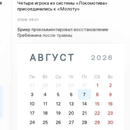
в
Четыре игрока из системы «Локомотива»
присоединились к «Молоту»
07/08
09:01
Бриер прокомментировал восстановление
Гребёнкина после травмы
м
АВГУСТ
2026
Пн
Вт
Ср
Чт
Пт
Сб
Вс
27
28
29
30
31
1
2
3
4
5
6
7
8
9
10
11
12
13
14
15
16
17
18
19
20
21
22
23
24
25
26
27
28
29
30