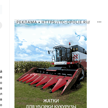
РЕКЛАМА • HTTPS://TC-OPOLIE.RU/
й
ов
во
ов
л
ов
о