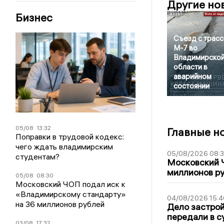
Другие но
Бизнес
Съезд с трас
М-7 во
Владимирско
области в
аварийном
состоянии
05/08
13:32
Главные н
Поправки в трудовой кодекс:
чего ждать владимирским
05/08/2026 08:
студентам?
Московский 
миллионов р
05/08
08:30
Московский ЧОП подал иск к
«Владимирскому стандарту»
04/08/2026 15:4
на 36 миллионов рублей
Дело застро
передали в с
03/08
17:32