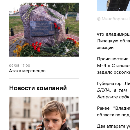
© Минобороны
что владимирц
Липецкую обла
авиации.
Происшествие 
М-4 в Становл
06/08
17:00
Атака мертвецов
задело осколка
Губернатор Л
Новости компаний
БПЛА, а тем 
Берегите себя 
Ранее "Влади
области по по
Два аппарата у