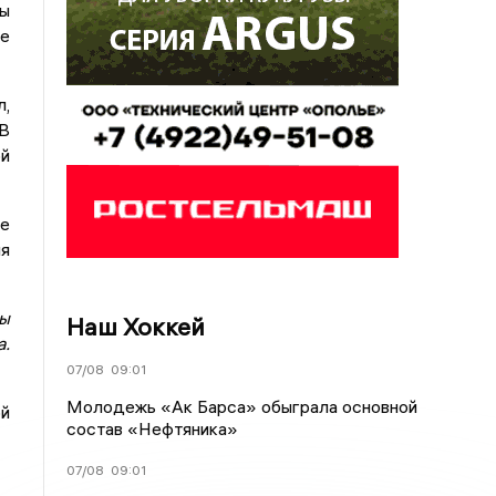
бы
е
л,
 В
ой
се
ля
ты
Наш Хоккей
а.
07/08
09:01
Молодежь «Ак Барса» обыграла основной
й
состав «Нефтяника»
07/08
09:01