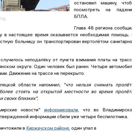
остановил машину, что
посмотреть на падени
БПЛА.
 РФ
Глава 48 региона сообщи
у в настоящее время оказывается необходимая помощь.
стную больницу он транспортирован вертолётом санитарн
случилось неподалёку от пункта взимания платы на трас
янском округе. Один человек был ранен. Четыре автомоби
ми. Движение на трассе не перекрыто.
ипецкой области напомнил,
"что нельзя снимать пролё
более стоять на открытой местности во время пролёт
и своих близких".
мирские новости"
информировали
, что во Владимирско
дтвержденной информации сбили уже четыре беспилотника.
ничтожили в
Киржачском районе
, один упал в