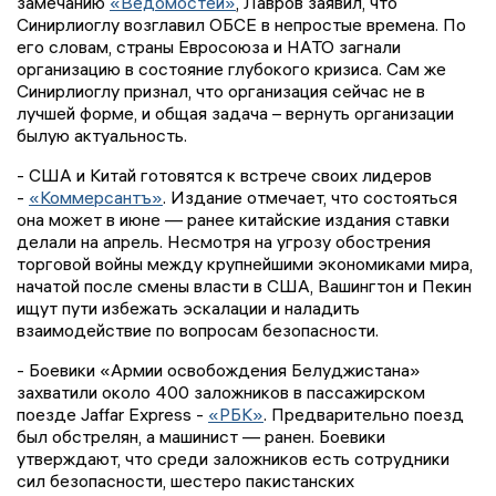
замечанию
«Ведомостей»
, Лавров заявил, что
Синирлиоглу возглавил ОБСЕ в непростые времена. По
его словам, страны Евросоюза и НАТО загнали
организацию в состояние глубокого кризиса. Сам же
Синирлиоглу признал, что организация сейчас не в
лучшей форме, и общая задача – вернуть организации
былую актуальность.
- США и Китай готовятся к встрече своих лидеров
-
«Коммерсантъ»
. Издание отмечает, что состояться
она может в июне — ранее китайские издания ставки
делали на апрель. Несмотря на угрозу обострения
торговой войны между крупнейшими экономиками мира,
начатой после смены власти в США, Вашингтон и Пекин
ищут пути избежать эскалации и наладить
взаимодействие по вопросам безопасности.
- Боевики «Армии освобождения Белуджистана»
захватили около 400 заложников в пассажирском
поезде Jaffar Express -
«РБК»
. Предварительно поезд
был обстрелян, а машинист — ранен. Боевики
утверждают, что среди заложников есть сотрудники
сил безопасности, шестеро пакистанских