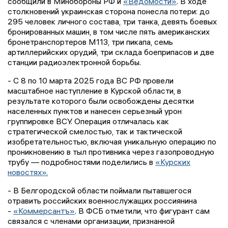
сообщили в Минобороны РФ и
«Ведомости»
. В ходе
столкновений украинская сторона понесла потери: до
295 человек личного состава, три танка, девять боевых
бронированных машин, в том числе пять американских
бронетранспортеров М113, три пикапа, семь
артиллерийских орудий, три склада боеприпасов и две
станции радиоэлектронной борьбы.
- С 8 по 10 марта 2025 года ВС РФ провели
масштабное наступление в Курской области, в
результате которого были освобождены десятки
населенных пунктов и нанесен серьезный урон
группировке ВСУ. Операция отличалась как
стратегической смелостью, так и тактической
изобретательностью, включая уникальную операцию по
проникновению в тыл противника через газопроводную
трубу — подробностями поделились в
«Курских
новостях».
- В Белгородской области поймали пытавшегося
отравить российских военнослужащих россиянина
-
«Коммерсантъ»
. В ФСБ отметили, что фигурант сам
связался с членами организации, признанной