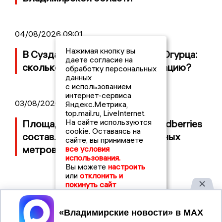
04/08/2026 09:01
Нажимая кнопку вы
В Суздале прошёл Фестиваль Огурца:
даете согласие на
сколько потратили на организацию?
обработку персональных
данных
с использованием
интернет-сервиса
03/08/2026 14:13
Яндекс.Метрика,
top.mail.ru, LiveInternet.
На сайте используются
Площадь пожара на складе Wildberries
cookie. Оставаясь на
составляет 100 тысяч квадратных
сайте, вы принимаете
метров
все условия
использования.
Вы можете
настроить
или
отклонить и
покинуть сайт
Принять
2017 © NEWSVLADIMIR.RU | СИ
ВЛАДИМИРСКИЕ