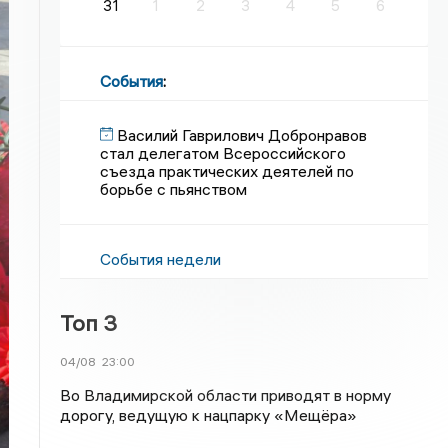
31
1
2
3
4
5
6
События
:
Василий Гаврилович Добронравов
стал делегатом Всероссийского
съезда практических деятелей по
борьбе с пьянством
События недели
Топ 3
04/08
23:00
Во Владимирской области приводят в норму
дорогу, ведущую к нацпарку «Мещёра»