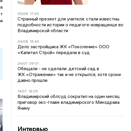
 в
мя
ет
05/08
17:00
Странный презент для учителя: стали известны
 и
подробности истории о педагоге-извращенце во
Владимирской области
04/08
15:40
Дело застройщика ЖК «Поколение» ООО
«Капитал Строй» передали в суд
24/07
09:01
Обещали - не сделали: детский сад в
ЖК «Отражение» так и не открылся, хотя сроки
давно прошли
14/07
16:05
Владимирский облсуд сократил на один месяц
приговор экс-главе владимирского Минздрава
Янину
л
Интервью