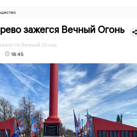
щество
рево зажегся Вечный Огонь
зажегся Вечный Огонь
18:45