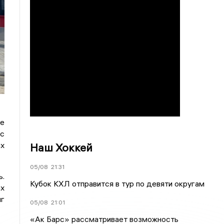
не
 с
ах
Наш Хоккей
05/08
21:31
ь.
Кубок КХЛ отправится в тур по девяти округам
ах
иг
05/08
21:01
«Ак Барс» рассматривает возможность