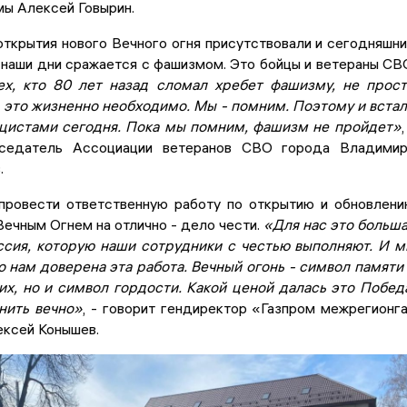
мы Алексей Говырин.
ткрытия нового Вечного огня присутствовали и сегодняшн
 в наши дни сражается с фашизмом. Это бойцы и ветераны СВ
х, кто 80 лет назад сломал хребет фашизму, не прос
, это жизненно необходимо. Мы - помним. Поэтому и вста
ацистами сегодня. Пока мы помним, фашизм не пройдет»
,
седатель Ассоциации ветеранов СВО города Владимир
.
провести ответственную работу по открытию и обновлен
ечным Огнем на отлично - дело чести.
«Для нас это больш
ссия, которую наши сотрудники с честью выполняют. И 
о нам доверена эта работа. Вечный огонь - символ памяти
их, но и символ гордости. Какой ценой далась это Побед
нить вечно»
, - говорит гендиректор «Газпром межрегионг
ксей Конышев.