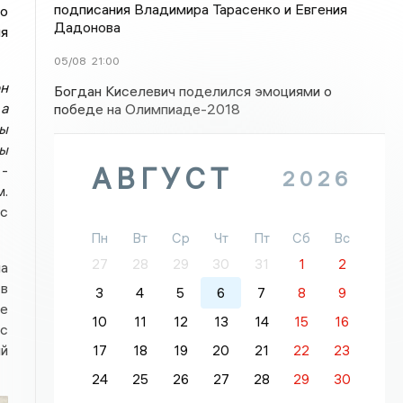
подписания Владимира Тарасенко и Евгения
то
Дадонова
ня
05/08
21:00
он
Богдан Киселевич поделился эмоциями о
а
победе на Олимпиаде-2018
сы
мы
АВГУСТ
 -
2026
м.
 с
Пн
Вт
Ср
Чт
Пт
Сб
Вс
27
28
29
30
31
1
2
на
 в
3
4
5
6
7
8
9
не
10
11
12
13
14
15
16
ас
ый
17
18
19
20
21
22
23
24
25
26
27
28
29
30