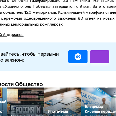
ного сегодня газифицировано 23 памятника. Начавшись
н «Храним огонь Победы» завершится к 9 мая. За это вре
и обновлено 120 мемориалов. Кульминацией марафона стан
 церемония одновременного зажжения 80 огней на новых
анных мемориальных комплексах.
й Андрианов
вайтесь, чтобы первыми
 о важном:
вости Общество
кой
Владимир
ст
Ипотечные
Киселёв переда