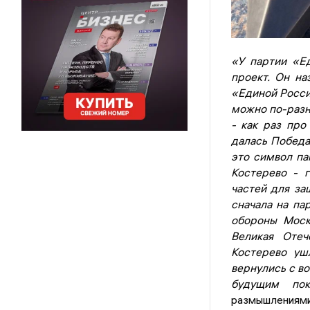
«У партии «Е
проект. Он на
«Единой Росси
можно по-разно
- как раз про
далась Победа,
это символ па
Костерево - 
частей для за
сначала на па
обороны Моск
Великая Отеч
Костерево уш
вернулись с в
будущим по
размышлениями