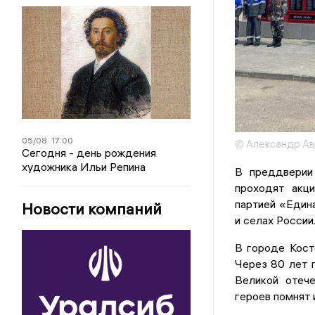
05/08
17:00
© Александр А
Сегодня - день рождения
художника Ильи Репина
В преддверии
проходят акц
партией «Един
Новости компаний
и селах России
В городе Кост
Через 80 лет 
Великой отече
героев помнят и