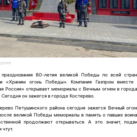
вдеев
 празднования 80-летия великой Победы по всей стра
ии «Храним огонь Победы». Компания Газпром вместе
ая Россия» открывает мемориалы с Вечным огнем в город
. Сегодня он зажегся в городе Костерево.
ерево Петушинского района сегодня зажегся Вечный огон
после великой Победы мемориалы в память о павших воин
ственной продолжают открываться. А это значит, подв
 чтут.