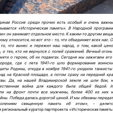
диная Россия среди прочих есть особый и очень важн
зывается «Историческая память». В Народной програм
и» он занимает отдельное место. К каким-то другим вещ
му относится, но вот это - то, что объединяет всех нас. 
 то, что вынес и пережил наш народ, о том, какой цен
 о тех, кто не вернулся с полей сражений. Вечный огонь
мяти о героях, об их подвигах. Сегодня мы зажигаем его
городе, где с лета 1941-го шло формирование воинск
щиты Родины, откуда в ноябре 1941-го уходили танкисты
рад на Красной площади, а потом сразу на передний кр
вы. Да, на нашей Владимирской земле не шли бои, н
ественная война для каждого была общей бедой. И
ли на фронт почти все мужчины, более 400 из них н
ойны. Победа далась дорогой ценой. И мы обязаны переда
колениям священную память об этом»
, - делитс
 региональный куратор партпроекта «Историческая память