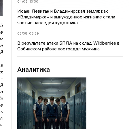
04/08
10:30
Исаак Левитан и Владимирская земля: как
«Владимирка» и вынужденное изгнание стали
частью наследия художника
ый
ме
03/08
08:39
ам
В результате атаки БПЛА на склад Wildberries в
Он
Собинском районе пострадал мужчина
ой
 -
 в
Аналитика
их
 -
ай
о
з
е
ть
я
»,