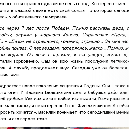
чного огня пришел едва ли не весь город. Костерево - мес
почти в каждой семье есть свой солдат, о котором сегод
сь, у обновленного мемориала.
ся через 7 лет после Победы. Помню рассказы деда, 
ойну, служил у маршала Конева. Спрашивал: «Деда, 
 - «Да как не страшно-то, конечно, страшно... Он мне ча
ойны привез. С переездами потерялись, жалко... Помню, 
м ходили. Он весь в шрамах, я как увидел, жутко...»
,
талий Горковенко. Сам он всю жизнь прослужил летчико
сии. А службу продолжает внук. Сегодня уже он борется
ашистами.
драстает новое поколение защитники Родины. Они - тоже 
ого огня. У Василия Бельдюгина дед и бабушка работали
ной добыче. Как они жили в войну, как выжили, Вася раньше 
е маленькому и не интересно было. Живем и живем. А сейч
росить хочется». Василий понимает, что сегодняшний Вечн
есть и его героев тоже.