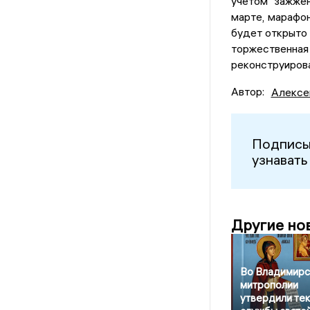
учетом зажжен
марте, марафо
будет открыто 
торжественная
реконструиров
Автор:
Алексе
Подписы
узнавать
Другие но
Во Владимирс
митрополии
утвердили тек