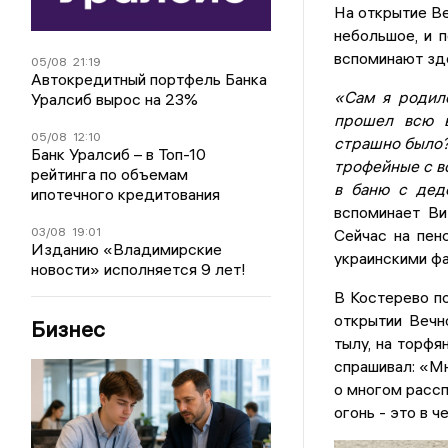
На открытие Ве
небольшое, и 
вспоминают зде
05/08
21:19
Автокредитный портфель Банка
«Сам я родил
Уралсиб вырос на 23%
прошел всю в
05/08
12:10
страшно было?»
Банк Уралсиб – в Топ-10
трофейные с в
рейтинга по объемам
в баню с дедо
ипотечного кредитования
вспоминает Ви
03/08
19:01
Сейчас на пен
Изданию «Владимирские
украинскими ф
новости» исполняется 9 лет!
В Костерево по
открытии Вечн
Бизнес
тылу, на торфя
спрашивал: «Мн
о многом рассп
огонь - это в ч