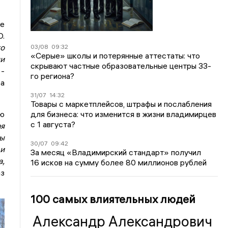
ие
О.
то
03/08
09:32
«Серые» школы и потерянные аттестаты: что
ли
скрывают частные образовательные центры 33-
 -
го региона?
а
31/07
14:32
Товары с маркетплейсов, штрафы и послабления
ию
для бизнеса: что изменится в жизни владимирцев
с 1 августа?
ая
мы
30/07
09:42
 и
За месяц «Владимирский стандарт» получил
а,
16 исков на сумму более 80 миллионов рублей
аз
100 самых влиятельных людей
Александр Александрович